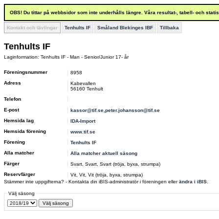
OBS! Du tittar på webbsidor som inte underhålls längre. Våra resultat-, tabell- och stat
Kontakt och tävlingar
Tenhults IF
Småland Blekinges IBF
Tillbaka
Tenhults IF
Laginformation: Tenhults IF - Man - Senior/Junior 17- år
Föreningsnummer
8958
Adress
Kabevallen
56160 Tenhult
Telefon
E-post
kassor@tif.se,peter.johansson@tif.se
Hemsida lag
IDA-Import
Hemsida förening
www.tif.se
Förening
Tenhults IF
Alla matcher
Alla matcher aktuell säsong
Färger
Svart, Svart, Svart (tröja, byxa, strumpa)
Reservfärger
Vit, Vit, Vit (tröja, byxa, strumpa)
Stämmer inte uppgifterna? - Kontakta din iBIS-administratör i föreningen eller
ändra i iBIS
.
Välj säsong