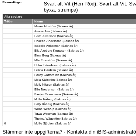
Reservfärger
Svart alt Vit (Herr Röd), Svart alt Vit, Sva
byxa, strumpa)
Alla spelare
Tröjnr
Namn
Minna Ahlström (Saknas år)
Amelia Alm (Saknas år)
Edith Alvarsson (Saknas år)
Phoebe Andersson (Saknas år)
Isabelle Ankarman (Saknas år)
Ella Axeborg Knutsson (Saknas år)
Elma Berg (Saknas år)
Mila Ederström (Saknas år)
Ebba Erlandsson (Saknas år)
Felicia Gardelin (Saknas år)
Hailey Gottschlich (Saknas år)
Meja Källström (Saknas år)
Molly Nilsson (Saknas år)
Ellie Nordenson (Saknas år)
Evelyn Rasmusson (Saknas år)
Mollie Råberg (Saknas år)
Sally Råberg (Saknas år)
Wilma Wenrup (Saknas år)
Tuwa Westman (Saknas år)
Thelma Wågström (Saknas år)
0
Mollie Sjöblom (Saknas år)
Stämmer inte uppgifterna? - Kontakta din iBIS-administratör