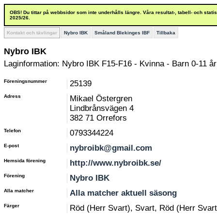
OBS! Du tittar på webbsidor som inte underhålls längre. Våra resultat-, tabell- och stat
2025/26.
Kontakt och tävlingar
Nybro IBK
Småland Blekinges IBF
Tillbaka
Nybro IBK
Laginformation: Nybro IBK F15-F16 - Kvinna - Barn 0-11 år
Föreningsnummer
25139
Adress
Mikael Östergren
Lindbrånsvägen 4
382 71 Orrefors
Telefon
0793344224
E-post
nybroibk@gmail.com
Hemsida förening
http://www.nybroibk.se/
Förening
Nybro IBK
Alla matcher
Alla matcher aktuell säsong
Färger
Röd (Herr Svart), Svart, Röd (Herr Svart