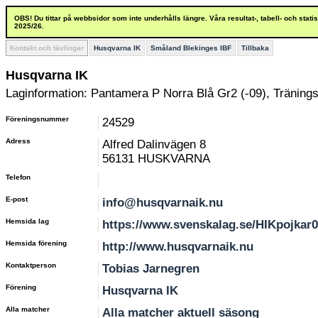
OBS! Du tittar på webbsidor som inte underhålls längre. Våra resultat-, tabell- och stat
2025/26.
Kontakt och tävlingar
Husqvarna IK
Småland Blekinges IBF
Tillbaka
Husqvarna IK
Laginformation: Pantamera P Norra Blå Gr2 (-09), Träni
Föreningsnummer
24529
Adress
Alfred Dalinvägen 8
56131 HUSKVARNA
Telefon
E-post
info@husqvarnaik.nu
Hemsida lag
https://www.svenskalag.se/HIKpojkar
Hemsida förening
http://www.husqvarnaik.nu
Kontaktperson
Tobias Jarnegren
Förening
Husqvarna IK
Alla matcher
Alla matcher aktuell säsong