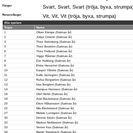
Färger
Svart, Svart, Svart (tröja, byxa, strumpa
Reservfärger
Vit, Vit, Vit (tröja, byxa, strumpa)
Alla spelare
Tröjnr
Namn
1
Oliver Kämpe (Saknas år)
2
Julian Cimerin (Saknas år)
3
Theo Strömberg (Saknas år)
5
Theo Boström (Saknas år)
6
Theo Fridlund (Saknas år)
7
Viggo Råsmar (Saknas år)
8
Eric Hultberg (Saknas år)
9
Ebbe Henschel (Saknas år)
10
Kasper Vibeke (Saknas år)
11
Kalle Jarnegren (Saknas år)
12
Rufus Bergström (Saknas år)
13
Idar Berglind (Saknas år)
14
Hampus Hansson (Saknas år)
16
Olof Hertin (Saknas år)
18
Axel Bäckstrand (Saknas år)
20
Elton Håkansson (Saknas år)
22
Nils Bäckstrand (Saknas år)
27
Melwin Lundgren (Saknas år)
30
Dennis Steén (Saknas år)
32
Markus Nicklasson (Saknas år)
33
Verner Kax (Saknas år)
34
Martin Steinbach (Saknas år)