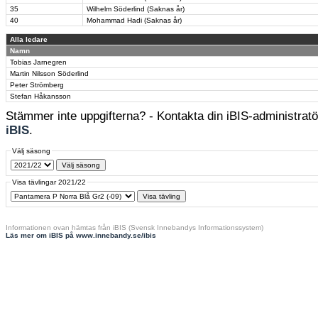
35
Wilhelm Söderlind (Saknas år)
40
Mohammad Hadi (Saknas år)
Alla ledare
Namn
Tobias Jarnegren
Martin Nilsson Söderlind
Peter Strömberg
Stefan Håkansson
Stämmer inte uppgifterna? - Kontakta din iBIS-administratör
iBIS
.
Välj säsong
Visa tävlingar 2021/22
Informationen ovan hämtas från iBIS (Svensk Innebandys Informationssystem)
Läs mer om iBIS på www.innebandy.se/ibis