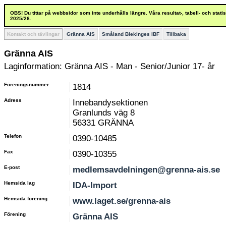
OBS! Du tittar på webbsidor som inte underhålls längre. Våra resultat-, tabell- och stat
2025/26.
Kontakt och tävlingar
Gränna AIS
Småland Blekinges IBF
Tillbaka
Gränna AIS
Laginformation: Gränna AIS - Man - Senior/Junior 17- år
Föreningsnummer
1814
Adress
Innebandysektionen
Granlunds väg 8
56331 GRÄNNA
Telefon
0390-10485
Fax
0390-10355
E-post
medlemsavdelningen@grenna-ais.se
Hemsida lag
IDA-Import
Hemsida förening
www.laget.se/grenna-ais
Förening
Gränna AIS