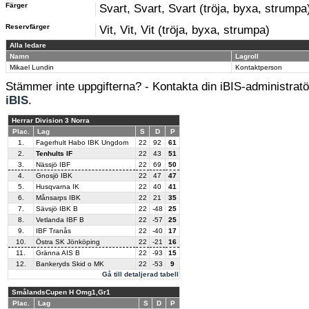
Färger
Svart, Svart, Svart (tröja, byxa, strumpa
Reservfärger
Vit, Vit, Vit (tröja, byxa, strumpa)
Alla ledare
Namn
Lagroll
Mikael Lundin
Kontaktperson
Stämmer inte uppgifterna? - Kontakta din iBIS-administratör
iBIS
.
Herrar Division 3 Norra
Plac.
Lag
S
D
P
1.
Fagerhult Habo IBK Ungdom
22
92
61
2.
Tenhults IF
22
43
51
3.
Nässjö IBF
22
69
50
4.
Gnosjö IBK
22
47
47
5.
Husqvarna IK
22
40
41
6.
Månsarps IBK
22
21
35
7.
Sävsjö IBK B
22
-48
25
8.
Vetlanda IBF B
22
-57
25
9.
IBF Tranås
22
-40
17
10.
Östra SK Jönköping
22
-21
16
11.
Gränna AIS B
22
-93
15
12.
Bankeryds Skid o MK
22
-53
9
Gå till detaljerad tabell
SmålandsCupen H Omg1,Gr1
Plac.
Lag
S
D
P