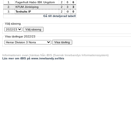
1.
Fagerhult Habo IBK Ungdom
2
6
6
2.
KFUM Jönköping
2
3
3
3.
Tenhults IF
2
-9
0
Gå till detaljerad tabell
Välj säsong
Visa tävlingar 2022/23
Informationen ovan hämtas från iBIS (Svensk Innebandys Informationssystem)
Läs mer om iBIS på www.innebandy.se/ibis