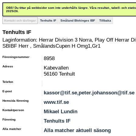
OBS! Du tittar på webbsidor som inte underhålls längre. Våra resultat-, tabell- och stat
2025/26.
Kontakt och tävlingar
Tenhults IF
Småland Blekinges IBF
Tillbaka
Tenhults IF
Laginformation: Herrar Division 3 Norra, Play Off Herrar D
SBIBF Herr , SmålandsCupen H Omg1,Gr1
Föreningsnummer
8958
Adress
Kabevallen
56160 Tenhult
Telefon
E-post
kassor@tif.se,peter.johansson@tif.se
Hemsida förening
www.tif.se
Kontaktperson
Mikael Lundin
Förening
Tenhults IF
Alla matcher
Alla matcher aktuell säsong