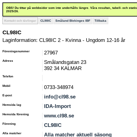
OBS! Du tittar på webbsidor som inte underhålls längre. Våra resultat-, tabell- och stat
2025/26.
Kontakt och tävlingar
CL98IC
Småland Blekinges IBF
Tillbaka
CL98IC
Laginformation: CL98IC 2 - Kvinna - Ungdom 12-16 år
Föreningsnummer
27967
Adress
Smålandsgatan 23
392 34 KALMAR
Telefon
Mobil
0733-348974
E-post
info@cl98.se
Hemsida lag
IDA-Import
Hemsida förening
www.cl98.se
Förening
CL98IC
Alla matcher
Alla matcher aktuell säsong