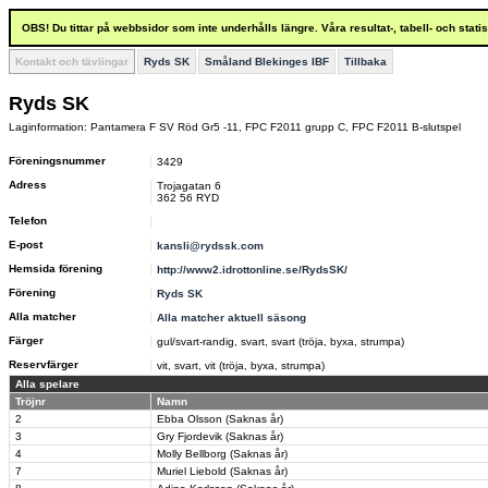
OBS! Du tittar på webbsidor som inte underhålls längre. Våra resultat-, tabell- och stat
Kontakt och tävlingar
Ryds SK
Småland Blekinges IBF
Tillbaka
Ryds SK
Laginformation: Pantamera F SV Röd Gr5 -11, FPC F2011 grupp C, FPC F2011 B-slutspel
Föreningsnummer
3429
Adress
Trojagatan 6
362 56 RYD
Telefon
E-post
kansli@rydssk.com
Hemsida förening
http://www2.idrottonline.se/RydsSK/
Förening
Ryds SK
Alla matcher
Alla matcher aktuell säsong
Färger
gul/svart-randig, svart, svart (tröja, byxa, strumpa)
Reservfärger
vit, svart, vit (tröja, byxa, strumpa)
Alla spelare
Tröjnr
Namn
2
Ebba Olsson (Saknas år)
3
Gry Fjordevik (Saknas år)
4
Molly Bellborg (Saknas år)
7
Muriel Liebold (Saknas år)