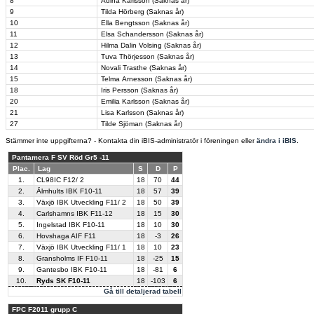
8
Adina Karlsson (Saknas år)
9
Tilda Hörberg (Saknas år)
10
Ella Bengtsson (Saknas år)
11
Elsa Schandersson (Saknas år)
12
Hilma Dalin Volsing (Saknas år)
13
Tuva Thörjesson (Saknas år)
14
Novali Trasthe (Saknas år)
15
Telma Arnesson (Saknas år)
18
Iris Persson (Saknas år)
20
Emilia Karlsson (Saknas år)
21
Lisa Karlsson (Saknas år)
27
Tilde Sjöman (Saknas år)
Stämmer inte uppgifterna? - Kontakta din iBIS-administratör i föreningen eller
ändra i iBIS
.
Pantamera F SV Röd Gr5 -11
Plac.
Lag
S
D
P
1.
CL98IC F12/ 2
18
70
44
2.
Älmhults IBK F10-11
18
57
39
3.
Växjö IBK Utveckling F11/ 2
18
50
39
4.
Carlshamns IBK F11-12
18
15
30
5.
Ingelstad IBK F10-11
18
10
30
6.
Hovshaga AIF F11
18
-3
26
7.
Växjö IBK Utveckling F11/ 1
18
10
23
8.
Gransholms IF F10-11
18
-25
15
9.
Gantesbo IBK F10-11
18
-81
6
10.
Ryds SK F10-11
18
-103
6
Gå till detaljerad tabell
FPC F2011 grupp C