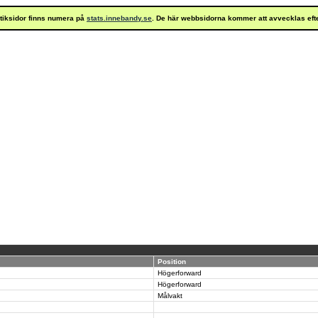
istiksidor finns numera på
stats.innebandy.se
. De här webbsidorna kommer att avvecklas eft
Position
Högerforward
Högerforward
Målvakt