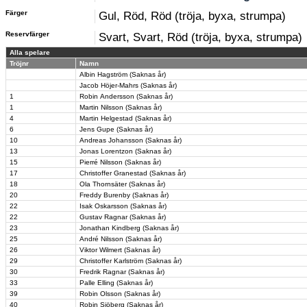
Färger
Gul, Röd, Röd (tröja, byxa, strumpa)
Reservfärger
Svart, Svart, Röd (tröja, byxa, strumpa)
Alla spelare
Tröjnr
Namn
Albin Hagström (Saknas år)
Jacob Höjer-Mahrs (Saknas år)
1
Robin Andersson (Saknas år)
1
Martin Nilsson (Saknas år)
4
Martin Helgestad (Saknas år)
6
Jens Gupe (Saknas år)
10
Andreas Johansson (Saknas år)
13
Jonas Lorentzon (Saknas år)
15
Pierré Nilsson (Saknas år)
17
Christoffer Granestad (Saknas år)
18
Ola Thornsäter (Saknas år)
20
Freddy Burenby (Saknas år)
22
Isak Oskarsson (Saknas år)
22
Gustav Ragnar (Saknas år)
23
Jonathan Kindberg (Saknas år)
25
André Nilsson (Saknas år)
26
Viktor Wilmert (Saknas år)
29
Christoffer Karlström (Saknas år)
30
Fredrik Ragnar (Saknas år)
33
Palle Elling (Saknas år)
39
Robin Olsson (Saknas år)
40
Robin Sjöberg (Saknas år)