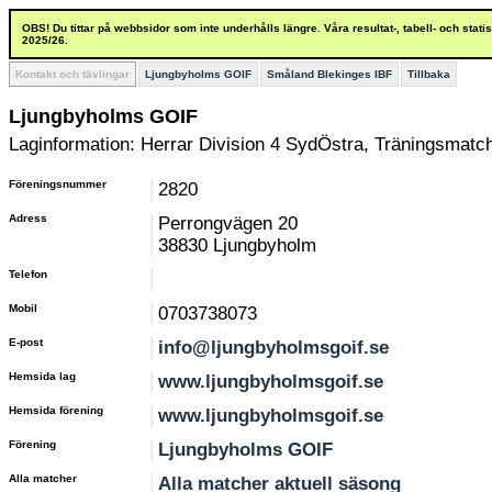
OBS! Du tittar på webbsidor som inte underhålls längre. Våra resultat-, tabell- och stat
2025/26.
Kontakt och tävlingar
Ljungbyholms GOIF
Småland Blekinges IBF
Tillbaka
Ljungbyholms GOIF
Laginformation: Herrar Division 4 SydÖstra, Träningsmatc
Föreningsnummer
2820
Adress
Perrongvägen 20
38830 Ljungbyholm
Telefon
Mobil
0703738073
E-post
info@ljungbyholmsgoif.se
Hemsida lag
www.ljungbyholmsgoif.se
Hemsida förening
www.ljungbyholmsgoif.se
Förening
Ljungbyholms GOIF
Alla matcher
Alla matcher aktuell säsong