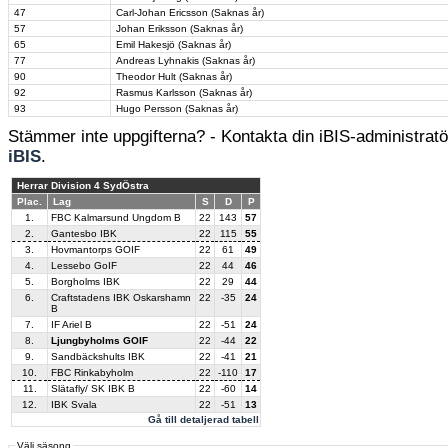
47
Carl-Johan Ericsson (Saknas år)
57
Johan Eriksson (Saknas år)
65
Emil Hakesjö (Saknas år)
77
Andreas Lyhnakis (Saknas år)
90
Theodor Hult (Saknas år)
92
Rasmus Karlsson (Saknas år)
93
Hugo Persson (Saknas år)
Stämmer inte uppgifterna? - Kontakta din iBIS-administratör
iBIS
.
Herrar Division 4 SydÖstra
Plac.
Lag
S
D
P
1.
FBC Kalmarsund Ungdom B
22
143
57
2.
Gantesbo IBK
22
115
55
3.
Hovmantorps GOIF
22
61
49
4.
Lessebo GoIF
22
44
46
5.
Borgholms IBK
22
29
44
6.
Craftstadens IBK Oskarshamn
22
-35
24
B
7.
IF Ariel B
22
-51
24
8.
Ljungbyholms GOIF
22
-44
22
9.
Sandbäckshults IBK
22
-41
21
10.
FBC Rinkabyholm
22
-110
17
11.
Slätafly/ SK IBK B
22
-60
14
12.
IBK Svala
22
-51
13
Gå till detaljerad tabell
Välj säsong