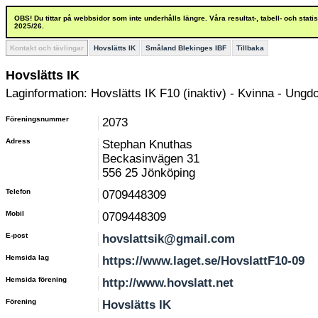
OBS! Du tittar på webbsidor som inte underhålls längre. Våra resultat-, tabell- och stat
2025/26.
Kontakt och tävlingar
Hovslätts IK
Småland Blekinges IBF
Tillbaka
Hovslätts IK
Laginformation: Hovslätts IK F10 (inaktiv) - Kvinna - Ungd
Föreningsnummer
2073
Adress
Stephan Knuthas
Beckasinvägen 31
556 25 Jönköping
Telefon
0709448309
Mobil
0709448309
E-post
hovslattsik@gmail.com
Hemsida lag
https://www.laget.se/HovslattF10-09
Hemsida förening
http://www.hovslatt.net
Förening
Hovslätts IK