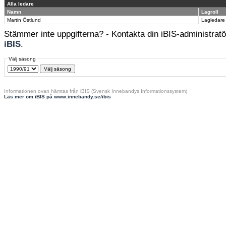
Alla ledare
Namn
Lagroll
Martin Östlund
Lagledare
Stämmer inte uppgifterna? - Kontakta din iBIS-administratör
iBIS
.
Välj säsong
Informationen ovan hämtas från iBIS (Svensk Innebandys Informationssystem)
Läs mer om iBIS på www.innebandy.se/ibis