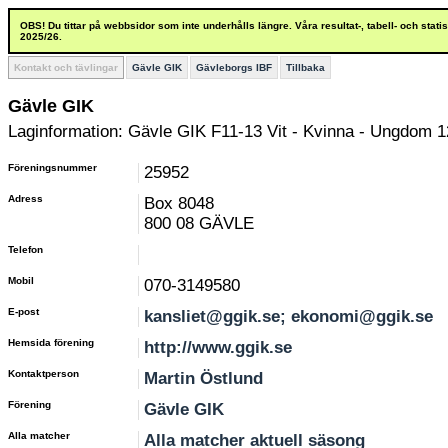
OBS! Du tittar på webbsidor som inte underhålls längre. Våra resultat-, tabell- och stat
2025/26.
Kontakt och tävlingar
Gävle GIK
Gävleborgs IBF
Tillbaka
Gävle GIK
Laginformation: Gävle GIK F11-13 Vit - Kvinna - Ungdom 1
Föreningsnummer
25952
Adress
Box 8048
800 08 GÄVLE
Telefon
Mobil
070-3149580
E-post
kansliet@ggik.se; ekonomi@ggik.se
Hemsida förening
http://www.ggik.se
Kontaktperson
Martin Östlund
Förening
Gävle GIK
Alla matcher
Alla matcher aktuell säsong