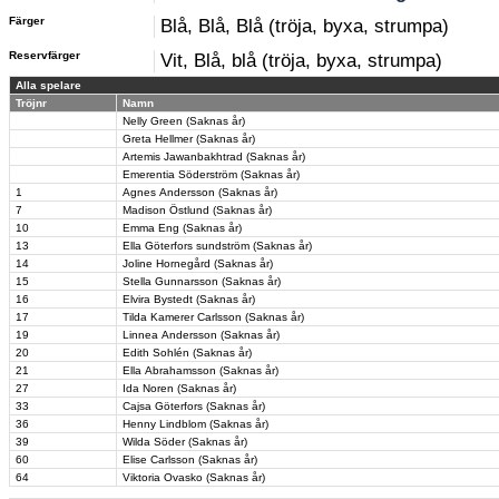
Färger
Blå, Blå, Blå (tröja, byxa, strumpa)
Reservfärger
Vit, Blå, blå (tröja, byxa, strumpa)
Alla spelare
Tröjnr
Namn
Nelly Green (Saknas år)
Greta Hellmer (Saknas år)
Artemis Jawanbakhtrad (Saknas år)
Emerentia Söderström (Saknas år)
1
Agnes Andersson (Saknas år)
7
Madison Östlund (Saknas år)
10
Emma Eng (Saknas år)
13
Ella Göterfors sundström (Saknas år)
14
Joline Hornegård (Saknas år)
15
Stella Gunnarsson (Saknas år)
16
Elvira Bystedt (Saknas år)
17
Tilda Kamerer Carlsson (Saknas år)
19
Linnea Andersson (Saknas år)
20
Edith Sohlén (Saknas år)
21
Ella Abrahamsson (Saknas år)
27
Ida Noren (Saknas år)
33
Cajsa Göterfors (Saknas år)
36
Henny Lindblom (Saknas år)
39
Wilda Söder (Saknas år)
60
Elise Carlsson (Saknas år)
64
Viktoria Ovasko (Saknas år)