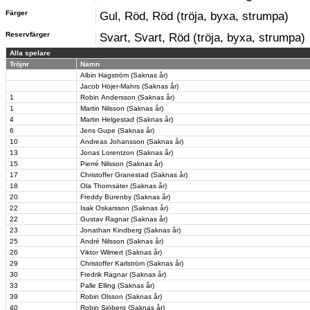
Färger
Gul, Röd, Röd (tröja, byxa, strumpa)
Reservfärger
Svart, Svart, Röd (tröja, byxa, strumpa)
Alla spelare
Tröjnr
Namn
Albin Hagström (Saknas år)
Jacob Höjer-Mahrs (Saknas år)
1
Robin Andersson (Saknas år)
1
Martin Nilsson (Saknas år)
4
Martin Helgestad (Saknas år)
6
Jens Gupe (Saknas år)
10
Andreas Johansson (Saknas år)
13
Jonas Lorentzon (Saknas år)
15
Pierré Nilsson (Saknas år)
17
Christoffer Granestad (Saknas år)
18
Ola Thornsäter (Saknas år)
20
Freddy Burenby (Saknas år)
22
Isak Oskarsson (Saknas år)
22
Gustav Ragnar (Saknas år)
23
Jonathan Kindberg (Saknas år)
25
André Nilsson (Saknas år)
26
Viktor Wilmert (Saknas år)
29
Christoffer Karlström (Saknas år)
30
Fredrik Ragnar (Saknas år)
33
Palle Elling (Saknas år)
39
Robin Olsson (Saknas år)
40
Robin Sjöberg (Saknas år)