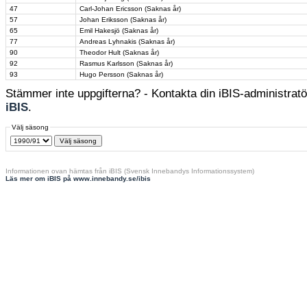
47
Carl-Johan Ericsson (Saknas år)
57
Johan Eriksson (Saknas år)
65
Emil Hakesjö (Saknas år)
77
Andreas Lyhnakis (Saknas år)
90
Theodor Hult (Saknas år)
92
Rasmus Karlsson (Saknas år)
93
Hugo Persson (Saknas år)
Stämmer inte uppgifterna? - Kontakta din iBIS-administratör
iBIS
.
Välj säsong
Informationen ovan hämtas från iBIS (Svensk Innebandys Informationssystem)
Läs mer om iBIS på www.innebandy.se/ibis