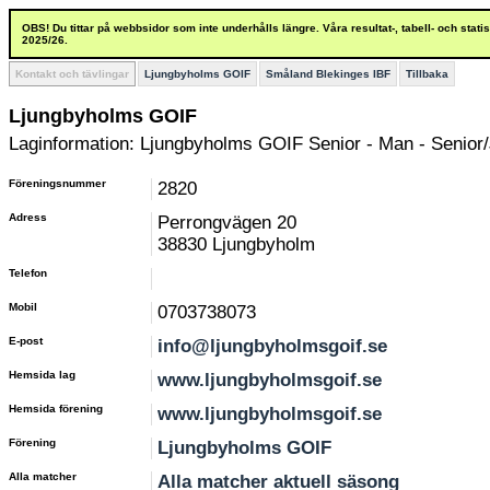
OBS! Du tittar på webbsidor som inte underhålls längre. Våra resultat-, tabell- och stat
2025/26.
Kontakt och tävlingar
Ljungbyholms GOIF
Småland Blekinges IBF
Tillbaka
Ljungbyholms GOIF
Laginformation: Ljungbyholms GOIF Senior - Man - Senior/
Föreningsnummer
2820
Adress
Perrongvägen 20
38830 Ljungbyholm
Telefon
Mobil
0703738073
E-post
info@ljungbyholmsgoif.se
Hemsida lag
www.ljungbyholmsgoif.se
Hemsida förening
www.ljungbyholmsgoif.se
Förening
Ljungbyholms GOIF
Alla matcher
Alla matcher aktuell säsong