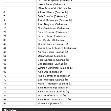
Jon Nita Börjesson (Saknas år)
Lukas Steen (Saknas år)
Måns Tannerfalk (Saknas år)
4
Alfons Nilsson (Saknas år)
7
Felix Boström (Saknas år)
9
Patrick Rosenpek (Saknas år)
11
Aron Berglund (Saknas år)
13
Noa Gustafsson (Saknas år)
20
Simon Persson (Saknas år)
21
Johan Hjerpe (Saknas år)
33
Filip Wiråker (Saknas år)
40
Chettin Yumer (Saknas år)
44
Tristan Lööf Lehtonen (Saknas år)
45
Alonso Osorio (Saknas år)
51
Oscar Eklund (Saknas år)
55
Vilde Dahlberg (Saknas år)
60
Carl Reitersjö (Saknas år)
66
Winston Lundmark (Saknas år)
69
Albin Aliu (Saknas år)
70
Hugo Berntsson (Saknas år)
72
Elliot Ulmestig (Saknas år)
74
Melker Truedsson (Saknas år)
76
Elias Hellström (Saknas år)
77
Elmon Tidåsen (Saknas år)
87
Ted Lundén (Saknas år)
98
Elias Hermander (Saknas år)
99
Martin Toll (Saknas år)
Alla ledare