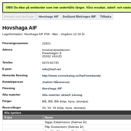
OBS! Du tittar på webbsidor som inte underhålls längre. Våra resultat-, tabell- och stat
Kontakt och tävlingar
Hovshaga AIF
Småland Blekinges IBF
Tillbaka
Hovshaga AIF
Laginformation: Hovshaga AIF P06 - Man - Ungdom 12-16 år
Föreningsnummer
22821
Adress
Innebandysektionen
Paradvägen 8
35262 VÄXJÖ
Telefon
0470-62735
E-post
info@haif.net
Hemsida förening
http://www.svenskalag.se/haif-innebandy
Kontaktperson
Joakim Håkansson
Förening
Hovshaga AIF
Alla matcher
Alla matcher aktuell säsong
Färger
Blå, Blå, Blå (tröja, byxa, strumpa)
Reservfärger
Vit, Vit, Vit (tröja, byxa, strumpa)
Alla spelare
Tröjnr
Namn
Sigge Esbjörnsson (Saknas år)
Filip Gustavsson (Saknas år)