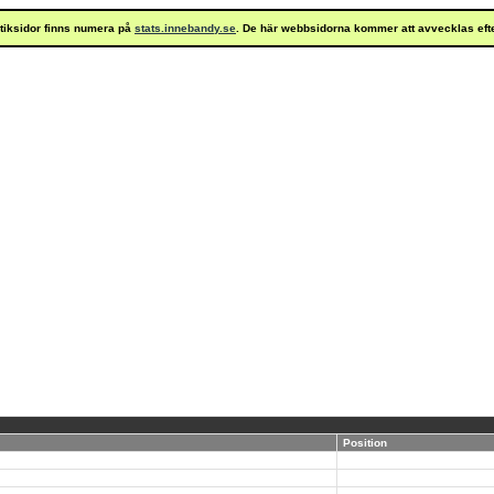
istiksidor finns numera på
stats.innebandy.se
. De här webbsidorna kommer att avvecklas eft
Position