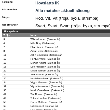
Förening
Hovslätts IK
Alla matcher
Alla matcher aktuell säsong
Färger
Röd, Vit, Vit (tröja, byxa, strumpa)
Reservfärger
Svart, Svart, Svart (tröja, byxa, strumpa
Alla spelare
Tröjnr
Namn
3
Willem Lindén (Saknas år)
4
Mille Borg (Saknas år)
7
Elton Adelin (Saknas år)
8
Aron Hesse (Saknas år)
11
John Smedberg (Saknas år)
12
Pontus Vristel (Saknas år)
13
Melwin Ambré (Saknas år)
16
Leo Fransson (Saknas år)
22
Milian Tellbom (Saknas år)
29
Axel Arbfors (Saknas år)
30
Noel Gustafsson (Saknas år)
34
Viggo Mattsson (Saknas år)
37
Vilgot Kronstrand (Saknas år)
38
Noah Gustafsson (Saknas år)
42
Tim Roman (Saknas år)
49
Tobias Huuhka (Saknas år)
59
Oscar Mattsson (Saknas år)
63
Erik Sandell (Saknas år)
69
Olle Almén (Saknas år)