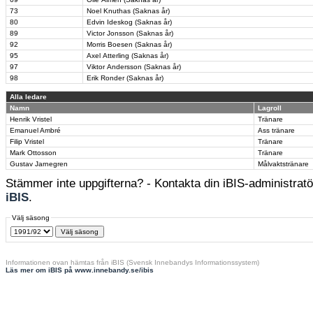
73
Noel Knuthas (Saknas år)
80
Edvin Ideskog (Saknas år)
89
Victor Jonsson (Saknas år)
92
Morris Boesen (Saknas år)
95
Axel Atterling (Saknas år)
97
Viktor Andersson (Saknas år)
98
Erik Ronder (Saknas år)
Alla ledare
Namn
Lagroll
Henrik Vristel
Tränare
Emanuel Ambré
Ass tränare
Filip Vristel
Tränare
Mark Ottosson
Tränare
Gustav Jarnegren
Målvaktstränare
Stämmer inte uppgifterna? - Kontakta din iBIS-administratör
iBIS
.
Välj säsong
Informationen ovan hämtas från iBIS (Svensk Innebandys Informationssystem)
Läs mer om iBIS på www.innebandy.se/ibis