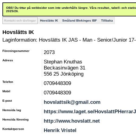
OBS! Du tittar på webbsidor som inte underhålls längre. Våra resultat-, tabell- och stat
2025/26.
Kontakt och tävlingar
Hovslätts IK
Småland Blekinges IBF
Tillbaka
Hovslätts IK
Laginformation: Hovslätts IK JAS - Man - Senior/Junior 17-
Föreningsnummer
2073
Adress
Stephan Knuthas
Beckasinvägen 31
556 25 Jönköping
Telefon
0709448309
Mobil
0709448309
E-post
hovslattsik@gmail.com
Hemsida lag
https://www.laget.se/HovslattPHerrar
Hemsida förening
http://www.hovslatt.net
Kontaktperson
Henrik Vristel