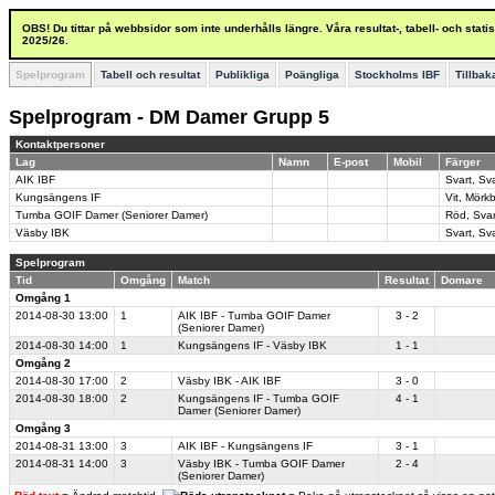
OBS! Du tittar på webbsidor som inte underhålls längre. Våra resultat-, tabell- och stat
2025/26.
Spelprogram
Tabell och resultat
Publikliga
Poängliga
Stockholms IBF
Tillbak
Spelprogram - DM Damer Grupp 5
Kontaktpersoner
Lag
Namn
E-post
Mobil
Färger
AIK IBF
Svart, Sva
Kungsängens IF
Vit, Mörkbl
Tumba GOIF Damer (Seniorer Damer)
Röd, Svar
Väsby IBK
Svart, Sva
Spelprogram
Tid
Omgång
Match
Resultat
Domare
Omgång 1
2014-08-30
13:00
1
AIK IBF - Tumba GOIF Damer
3 - 2
(Seniorer Damer)
2014-08-30
14:00
1
Kungsängens IF - Väsby IBK
1 - 1
Omgång 2
2014-08-30
17:00
2
Väsby IBK - AIK IBF
3 - 0
2014-08-30
18:00
2
Kungsängens IF - Tumba GOIF
4 - 1
Damer (Seniorer Damer)
Omgång 3
2014-08-31
13:00
3
AIK IBF - Kungsängens IF
3 - 1
2014-08-31
14:00
3
Väsby IBK - Tumba GOIF Damer
2 - 4
(Seniorer Damer)