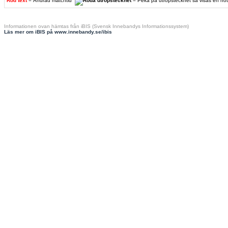
Röd text
= Ändrad matchtid
= Peka på utropstecknet så visas en no
Informationen ovan hämtas från iBIS (Svensk Innebandys Informationssystem)
Läs mer om iBIS på www.innebandy.se/ibis