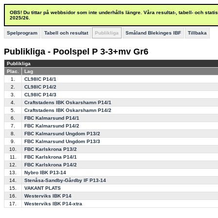
OBS! Du tittar på webbsidor som inte underhålls längre. Våra resultat-, tabell- och stat
2025/26.
Spelprogram
Tabell och resultat
Publikliga
Småland Blekinges IBF
Tillbaka
Publikliga - Poolspel P 3-3+mv Gr6
Publikliga
Plac.
Lag
1.
CL98IC P14/1
2.
CL98IC P14/2
3.
CL98IC P14/3
4.
Craftstadens IBK Oskarshamn P14/1
5.
Craftstadens IBK Oskarshamn P14/2
6.
FBC Kalmarsund P14/1
7.
FBC Kalmarsund P14/2
8.
FBC Kalmarsund Ungdom P13/2
9.
FBC Kalmarsund Ungdom P13/3
10.
FBC Karlskrona P13/2
11.
FBC Karlskrona P14/1
12.
FBC Karlskrona P14/2
13.
Nybro IBK P13-14
14.
Stenåsa-Sandby-Gårdby IF P13-14
15.
VAKANT PLATS
16.
Westerviks IBK P14
17.
Westerviks IBK P14-xtra