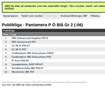
OBS! Du tittar på webbsidor som inte underhålls längre. Våra resultat-, tabell- och stat
2025/26.
Spelprogram
Tabell och resultat
Publikliga
Småland Blekinges IBF
Tillbaka
Publikliga - Pantamera P Ö Blå Gr 2 (-06)
Publikliga
Plac.
Lag
1.
FBC Kalmarsund Ungdom P07/1
2.
FBC Kalmarsund P07
3.
CL 98 IC P06-07
4.
CL 98 IC P07
5.
Craftstadens IBK Oskarshamn P06/2
6.
Craftstadens IBK Oskarshamn P07
7.
IF Ariel P06-08
8.
Ljungbyholms GOIF P05-07
9.
Sandbäckshults IBK P06-07
10.
Westerviks IBK P07
Informationen ovan hämtas från iBIS (Svensk Innebandys Informationssystem)
Läs mer om iBIS på www.innebandy.se/ibis