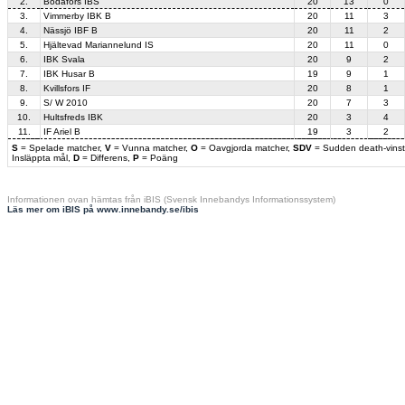
2.
Bodafors IBS
20
13
0
3.
Vimmerby IBK B
20
11
3
4.
Nässjö IBF B
20
11
2
5.
Hjältevad Mariannelund IS
20
11
0
6.
IBK Svala
20
9
2
7.
IBK Husar B
19
9
1
8.
Kvillsfors IF
20
8
1
9.
S/ W 2010
20
7
3
10.
Hultsfreds IBK
20
3
4
11.
IF Ariel B
19
3
2
S
= Spelade matcher,
V
= Vunna matcher,
O
= Oavgjorda matcher,
SDV
= Sudden death-vinst
Insläppta mål,
D
= Differens,
P
= Poäng
Informationen ovan hämtas från iBIS (Svensk Innebandys Informationssystem)
Läs mer om iBIS på www.innebandy.se/ibis