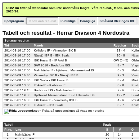
OBS! Du tittar på webbsidor som inte underhålls längre. Våra resultat-, tabell- och stat
2025/26.
Spelprogram
Tabell och resultat
Publikliga
Poängliga
Småland Blekinges IBF
Tabell och resultat - Herrar Division 4 Nordöstra
Senaste resultat
Tid
Match
Resultat
Spel
2014-03-16
17:00
Kvillsfors IF - Vimmerby IBK B
13 - 4
Kvill
2014-03-16
17:00
Nässjö IBF B - IBK Svala
16 - 8
Nässj
2014-03-16
17:00
IBK Husar B - IF Ariel B
OW (0 - 5)
Olsb
2014-03-16
17:00
S/W 2010 - Bodafors IBS
8 - 7
Vrigs
2014-03-16
17:00
Malmbäcks IF - Hjältevad Mariannelund IS
6 - 5
Malm
2014-03-09
16:30
Vimmerby IBK B - Nässjö IBF B
9 - 3
Vimme
2014-03-08
14:30
IBK Svala - IBK Husar B
8 - 4
Mörl
2014-03-08
13:00
IF Ariel B - Kvillsfors IF
6 - 8
Krist
2014-03-07
19:45
Bodafors IBS - Malmbäcks IF
7 - 6
Bodaf
2014-03-07
19:30
Hjältevad Mariannelund IS - Hultsfreds IBK
12 - 2
Furu
2014-03-01
16:30
IBK Husar B - Vimmerby IBK B
4 - 6
Präs
2014-03-01
12:30
IF Ariel B - IBK Svala
8 - 7
Krist
= Peka på utropstecknet så visas en notering
Tabell
Totalt
Plac.
Lag
S
V
O
1.
Malmbäcks IF
20
14
2