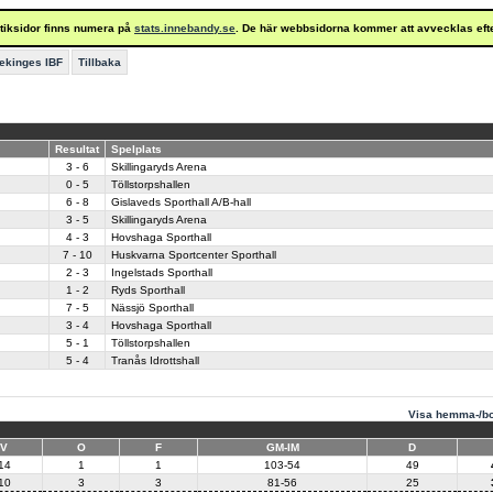
istiksidor finns numera på
stats.innebandy.se
. De här webbsidorna kommer att avvecklas eft
ekinges IBF
Tillbaka
Resultat
Spelplats
3 - 6
Skillingaryds Arena
0 - 5
Töllstorpshallen
6 - 8
Gislaveds Sporthall A/B-hall
3 - 5
Skillingaryds Arena
4 - 3
Hovshaga Sporthall
7 - 10
Huskvarna Sportcenter Sporthall
2 - 3
Ingelstads Sporthall
1 - 2
Ryds Sporthall
7 - 5
Nässjö Sporthall
3 - 4
Hovshaga Sporthall
5 - 1
Töllstorpshallen
5 - 4
Tranås Idrottshall
Visa hemma-/bo
V
O
F
GM-IM
D
14
1
1
103-54
49
10
3
3
81-56
25