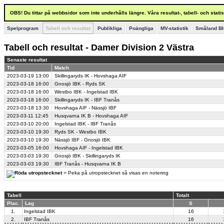
OBS! Du tittar på webbsidor som inte underhålls längre. Våra resultat-, tabell- och stat
Spelprogram
Tabell och resultat
Publikliga
Poängliga
MV-statistik
Småland Bl
Tabell och resultat - Damer Division 2 Västra
Senaste resultat
Tid
Match
2023-03-19
13:00
Skillingaryds IK - Hovshaga AIF
2023-03-18
16:00
Gnosjö IBK - Ryds SK
2023-03-18
16:00
Westbo IBK - Ingelstad IBK
2023-03-18
16:00
Skillingaryds IK - IBF Tranås
2023-03-18
13:30
Hovshaga AIF - Nässjö IBF
2023-03-11
12:45
Husqvarna IK B - Hovshaga AIF
2023-03-10
20:00
Ingelstad IBK - IBF Tranås
2023-03-10
19:30
Ryds SK - Westbo IBK
2023-03-10
19:30
Nässjö IBF - Gnosjö IBK
2023-03-05
16:00
Hovshaga AIF - Ingelstad IBK
2023-03-03
19:30
Gnosjö IBK - Skillingaryds IK
2023-03-03
19:30
IBF Tranås - Husqvarna IK B
= Peka på utropstecknet så visas en notering
Tabell
Totalt
Plac.
Lag
S
1.
Ingelstad IBK
16
2.
IBF Tranås
16