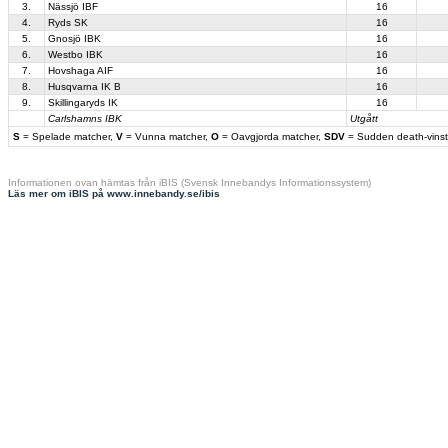
3.
Nässjö IBF
16
4.
Ryds SK
16
5.
Gnosjö IBK
16
6.
Westbo IBK
16
7.
Hovshaga AIF
16
8.
Husqvarna IK B
16
9.
Skillingaryds IK
16
Carlshamns IBK
Utgått
S
= Spelade matcher,
V
= Vunna matcher,
O
= Oavgjorda matcher,
SDV
= Sudden death-vinst
Informationen ovan hämtas från iBIS (Svensk Innebandys Informationssystem)
Läs mer om iBIS på www.innebandy.se/ibis