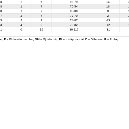
8
2
6
93-79
14
8
1
7
70-54
16
8
1
7
80-80
0
7
2
7
72-70
2
5
2
9
74-87
-13
3
4
9
70-82
-12
1
0
15
36-117
-81
er,
F
= Förlorade matcher,
GM
= Gjorda mål,
IM
= Insläppta mål,
D
= Differens,
P
= Poäng