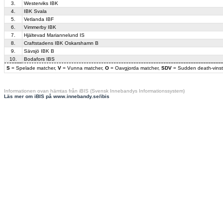
3.
Westerviks IBK
4.
IBK Svala
5.
Vetlanda IBF
6.
Vimmerby IBK
7.
Hjältevad Mariannelund IS
8.
Craftstadens IBK Oskarshamn B
9.
Sävsjö IBK B
10.
Bodafors IBS
S
= Spelade matcher,
V
= Vunna matcher,
O
= Oavgjorda matcher,
SDV
= Sudden death-vinst
Informationen ovan hämtas från iBIS (Svensk Innebandys Informationssystem)
Läs mer om iBIS på www.innebandy.se/ibis