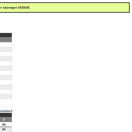
er säsongen 2025/26.
rtatabell
P
44
34