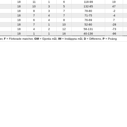
18
11
1
6
118-99
19
18
10
3
5
132-85
47
18
8
3
7
78-80
-2
18
7
4
7
71-75
-4
18
6
4
8
76-69
7
18
7
1
10
52-80
-28
18
4
2
12
58-131
-73
18
1
1
16
40-136
-96
er,
F
= Förlorade matcher,
GM
= Gjorda mål,
IM
= Insläppta mål,
D
= Differens,
P
= Poäng