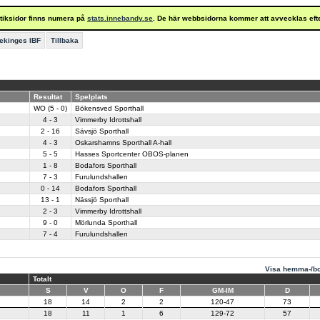
istiksidor finns numera på
stats.innebandy.se
. De här webbsidorna kommer att avvecklas eft
ekinges IBF
Tillbaka
Resultat
Spelplats
WO (5 - 0)
Bökensved Sporthall
4 - 3
Vimmerby Idrottshall
2 - 16
Sävsjö Sporthall
4 - 3
Oskarshamns Sporthall A-hall
5 - 5
Hasses Sportcenter OBOS-planen
1 - 8
Bodafors Sporthall
7 - 3
Furulundshallen
0 - 14
Bodafors Sporthall
13 - 1
Nässjö Sporthall
2 - 3
Vimmerby Idrottshall
9 - 0
Mörlunda Sporthall
7 - 4
Furulundshallen
Visa hemma-/bo
Totalt
S
V
O
F
GM-IM
D
18
14
2
2
120-47
73
18
11
1
6
129-72
57