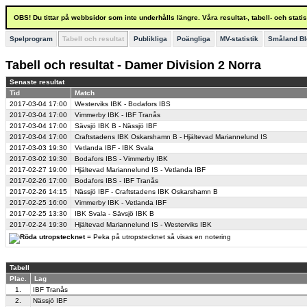
OBS! Du tittar på webbsidor som inte underhålls längre. Våra resultat-, tabell- och stat
Spelprogram
Tabell och resultat
Publikliga
Poängliga
MV-statistik
Småland Bl
Tabell och resultat - Damer Division 2 Norra
Senaste resultat
Tid
Match
2017-03-04
17:00
Westerviks IBK - Bodafors IBS
2017-03-04
17:00
Vimmerby IBK - IBF Tranås
2017-03-04
17:00
Sävsjö IBK B - Nässjö IBF
2017-03-04
17:00
Craftstadens IBK Oskarshamn B - Hjältevad Mariannelund IS
2017-03-03
19:30
Vetlanda IBF - IBK Svala
2017-03-02
19:30
Bodafors IBS - Vimmerby IBK
2017-02-27
19:00
Hjältevad Mariannelund IS - Vetlanda IBF
2017-02-26
17:00
Bodafors IBS - IBF Tranås
2017-02-26
14:15
Nässjö IBF - Craftstadens IBK Oskarshamn B
2017-02-25
16:00
Vimmerby IBK - Vetlanda IBF
2017-02-25
13:30
IBK Svala - Sävsjö IBK B
2017-02-24
19:30
Hjältevad Mariannelund IS - Westerviks IBK
= Peka på utropstecknet så visas en notering
Tabell
Plac.
Lag
1.
IBF Tranås
2.
Nässjö IBF