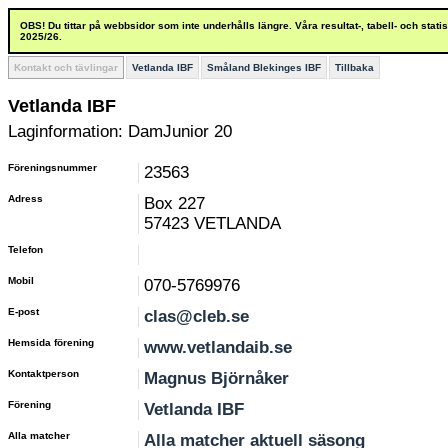
OBS! Du tittar på webbsidor som inte underhålls längre. Våra resultat-, tabell- och stat
2025/26.
Kontakt och tävlingar
Vetlanda IBF
Småland Blekinges IBF
Tillbaka
Vetlanda IBF
Laginformation: DamJunior 20
Föreningsnummer
23563
Adress
Box 227
57423 VETLANDA
Telefon
Mobil
070-5769976
E-post
clas@cleb.se
Hemsida förening
www.vetlandaib.se
Kontaktperson
Magnus Björnåker
Förening
Vetlanda IBF
Alla matcher
Alla matcher aktuell säsong