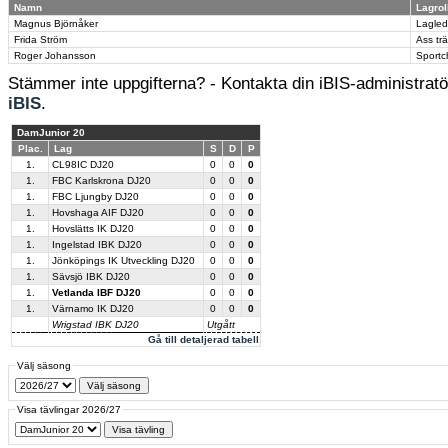
Namn
Lagrol
Magnus Björnåker
Lagled
Frida Ström
Ass tr
Roger Johansson
Sportc
Stämmer inte uppgifterna? - Kontakta din iBIS-administratör
iBIS
.
DamJunior 20
Plac.
Lag
S
D
P
1.
CL98IC DJ20
0
0
0
1.
FBC Karlskrona DJ20
0
0
0
1.
FBC Ljungby DJ20
0
0
0
1.
Hovshaga AIF DJ20
0
0
0
1.
Hovslätts IK DJ20
0
0
0
1.
Ingelstad IBK DJ20
0
0
0
1.
Jönköpings IK Utveckling DJ20
0
0
0
1.
Sävsjö IBK DJ20
0
0
0
1.
Vetlanda IBF DJ20
0
0
0
1.
Värnamo IK DJ20
0
0
0
Wrigstad IBK DJ20
Utgått
Gå till detaljerad tabell
Välj säsong
Visa tävlingar 2026/27