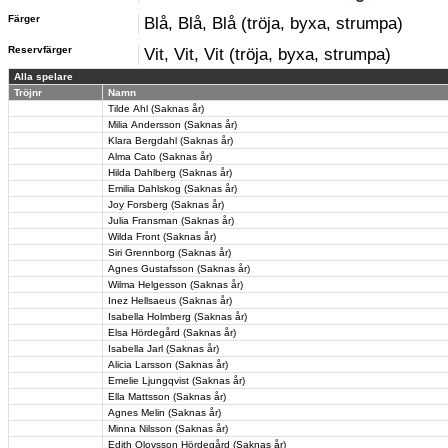
Färger
Blå, Blå, Blå (tröja, byxa, strumpa)
Reservfärger
Vit, Vit, Vit (tröja, byxa, strumpa)
Alla spelare
Tröjnr
Namn
Tilde Ahl (Saknas år)
Milia Andersson (Saknas år)
Klara Bergdahl (Saknas år)
Alma Cato (Saknas år)
Hilda Dahlberg (Saknas år)
Emilia Dahlskog (Saknas år)
Joy Forsberg (Saknas år)
Julia Fransman (Saknas år)
Wilda Front (Saknas år)
Siri Grennborg (Saknas år)
Agnes Gustafsson (Saknas år)
Wilma Helgesson (Saknas år)
Inez Hellsaeus (Saknas år)
Isabella Holmberg (Saknas år)
Elsa Hördegård (Saknas år)
Isabella Jarl (Saknas år)
Alicia Larsson (Saknas år)
Emelie Ljungqvist (Saknas år)
Ella Mattsson (Saknas år)
Agnes Melin (Saknas år)
Minna Nilsson (Saknas år)
Edith Olovsson Hördegård (Saknas år)