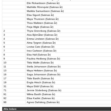
Elin Rickardsson (Saknas år)
Mathilde Rönnqvist (Saknas år)
Matilda Samuelsson (Saknas år)
Elsa Sigurd (Saknas år)
Maya Thureson (Saknas år)
Thea Wallsten (Saknas år)
Freja Wigle (Saknas år)
2
Thyra Grennborg (Saknas år)
3
Alva Björnåker (Saknas år)
4
Emma Lindsten (Saknas år)
5
Alma Tyrgren (Saknas år)
6
Lovisa Cato (Saknas år)
7
Inez Carlsson (Saknas år)
8
Elsa Hall (Saknas år)
9
Paulina Hedberg (Saknas år)
10
Tilda Wallin (Saknas år)
11
Stella Johansson (Saknas år)
13
Maya Hellsten (Saknas år)
16
Saga Johansson (Saknas år)
17
Tilde Bardh (Saknas år)
19
Engla Hirsch (Saknas år)
31
Maya Eklöf (Saknas år)
71
Jennie Söderberg (Saknas år)
91
Wilma Bardh (Saknas år)
92
Elisa Kadiric (Saknas år)
98
Agnes Dahlskog (Saknas år)
Alla ledare