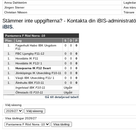
Anna Dahlström
Lagleda
Jörgen Stener
Ass trän
Christian Nilsson
Tränare
Stämmer inte uppgifterna? - Kontakta din iBIS-administratör
iBIS
.
Pantamera F Röd Norra -10
Plac.
Lag
S
D
P
1.
Fagerhult Habo IBK Ungdom
0
0
0
F11
1.
FBC Ljungby F11-12
0
0
0
1.
Hovslätts IK F11
0
0
0
1.
Hovslätts IK F12/ 1
0
0
0
1.
Husqvarna IK F12 Svart
0
0
0
1.
Jönköpings IK Utveckling F10-11
0
0
0
1.
Växjö IBK Utveckling F11/ 1
0
0
0
1.
Älmhults IBK F10-11
0
0
0
Ingelstad IBK F10-11
Utgått
Ölmstads IS F10-11
Utgått
Gå till detaljerad tabell
Välj säsong
Visa tävlingar 2026/27