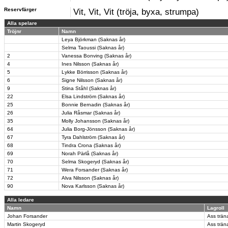
Reservfärger
Vit, Vit, Vit (tröja, byxa, strumpa)
Alla spelare
Tröjnr
Namn
Leya Björkman (Saknas år)
Selma Taoussi (Saknas år)
2
Vanessa Bonving (Saknas år)
4
Ines Nilsson (Saknas år)
5
Lykke Börrisson (Saknas år)
6
Signe Nilsson (Saknas år)
9
Stina Ståhl (Saknas år)
22
Elsa Lindström (Saknas år)
25
Bonnie Bernadin (Saknas år)
26
Julia Råsmar (Saknas år)
35
Molly Johansson (Saknas år)
64
Julia Borg-Jönsson (Saknas år)
67
Tyra Dahlström (Saknas år)
68
Tindra Crona (Saknas år)
69
Norah Pärlå (Saknas år)
70
Selma Skogeryd (Saknas år)
71
Wera Forsander (Saknas år)
72
Alva Nilsson (Saknas år)
90
Nova Karlsson (Saknas år)
Alla ledare
Namn
Lagroll
Johan Forsander
Ass trän
Martin Skogeryd
Ass trän