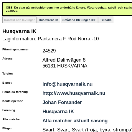
OBS! Du tittar på webbsidor som inte underhålls längre. Våra resultat-, tabell- och stat
2025/26.
Kontakt och tävlingar
Husqvarna IK
Småland Blekinges IBF
Tillbaka
Husqvarna IK
Laginformation: Pantamera F Röd Norra -10
Föreningsnummer
24529
Adress
Alfred Dalinvägen 8
56131 HUSKVARNA
Telefon
E-post
info@husqvarnaik.nu
Hemsida förening
http://www.husqvarnaik.nu
Kontaktperson
Johan Forsander
Förening
Husqvarna IK
Alla matcher
Alla matcher aktuell säsong
Färger
Svart, Svart, Svart (tröja, byxa, strumpa