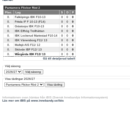
Pantamera Flickor Röd 2
Plac.
Lag
S
D
P
0.
Falköpings IBK F10-13
0
0
0
0.
Fritsla IF F 10-13 (F14)
0
0
0
0.
Grästorps IBK F10-13
0
0
0
0.
IBK Elfhög Trollhättan
0
0
0
0.
IBK Lockerud Mariestad F10-14
0
0
0
0.
IBK Vänersborg F11/ 13
0
0
0
0.
Mullsjö AIS F11/ 12
0
0
0
0.
Skövde IBF F12/ 13
0
0
0
0.
Wårgårda IBK F12/ 13
0
0
0
Gå till detaljerad tabell
Välj säsong
Visa tävlingar 2026/27
Informationen ovan hämtas från iBIS (Svensk Innebandys Informationssystem)
Läs mer om iBIS på www.innebandy.se/ibis