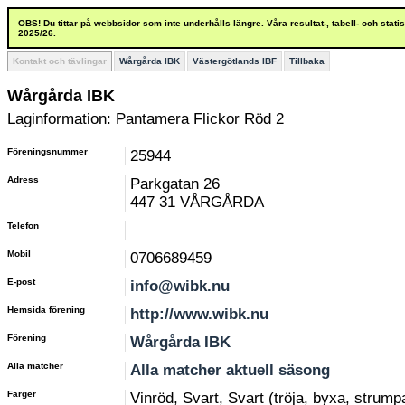
OBS! Du tittar på webbsidor som inte underhålls längre. Våra resultat-, tabell- och stat
2025/26.
Kontakt och tävlingar
Wårgårda IBK
Västergötlands IBF
Tillbaka
Wårgårda IBK
Laginformation: Pantamera Flickor Röd 2
Föreningsnummer
25944
Adress
Parkgatan 26
447 31 VÅRGÅRDA
Telefon
Mobil
0706689459
E-post
info@wibk.nu
Hemsida förening
http://www.wibk.nu
Förening
Wårgårda IBK
Alla matcher
Alla matcher aktuell säsong
Färger
Vinröd, Svart, Svart (tröja, byxa, strump