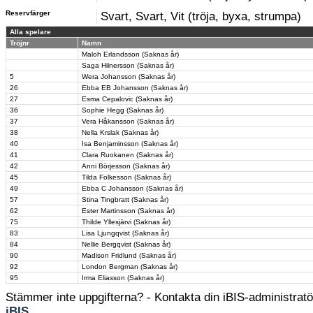
Reservfärger
Svart, Svart, Vit (tröja, byxa, strumpa)
Alla spelare
Tröjnr
Namn
Maloh Erlandsson (Saknas år)
Saga Hilnersson (Saknas år)
5
Wera Johansson (Saknas år)
26
Ebba EB Johansson (Saknas år)
27
Esma Cepalovic (Saknas år)
36
Sophie Hegg (Saknas år)
37
Vera Håkansson (Saknas år)
38
Nella Krslak (Saknas år)
40
Isa Benjaminsson (Saknas år)
41
Clara Ruokanen (Saknas år)
42
Anni Börjesson (Saknas år)
45
Tilda Folkesson (Saknas år)
49
Ebba C Johansson (Saknas år)
57
Stina Tingbratt (Saknas år)
62
Ester Martinsson (Saknas år)
75
Thilde Yllesjärvi (Saknas år)
83
Lisa Ljungqvist (Saknas år)
84
Nellie Bergqvist (Saknas år)
90
Madison Fridlund (Saknas år)
92
London Bergman (Saknas år)
95
Irma Eliasson (Saknas år)
Stämmer inte uppgifterna? - Kontakta din iBIS-administratör
iBIS
.