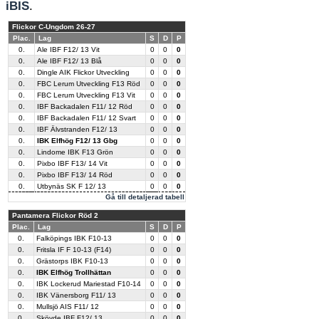
iBIS
.
Flickor C-Ungdom 26-27
Plac.
Lag
S
D
P
0.
Ale IBF F12/ 13 Vit
0
0
0
0.
Ale IBF F12/ 13 Blå
0
0
0
0.
Dingle AIK Flickor Utveckling
0
0
0
0.
FBC Lerum Utveckling F13 Röd
0
0
0
0.
FBC Lerum Utveckling F13 Vit
0
0
0
0.
IBF Backadalen F11/ 12 Röd
0
0
0
0.
IBF Backadalen F11/ 12 Svart
0
0
0
0.
IBF Älvstranden F12/ 13
0
0
0
0.
IBK Elfhög F12/ 13 Gbg
0
0
0
0.
Lindome IBK F13 Grön
0
0
0
0.
Pixbo IBF F13/ 14 Vit
0
0
0
0.
Pixbo IBF F13/ 14 Röd
0
0
0
0.
Utbynäs SK F 12/ 13
0
0
0
Gå till detaljerad tabell
Pantamera Flickor Röd 2
Plac.
Lag
S
D
P
0.
Falköpings IBK F10-13
0
0
0
0.
Fritsla IF F 10-13 (F14)
0
0
0
0.
Grästorps IBK F10-13
0
0
0
0.
IBK Elfhög Trollhättan
0
0
0
0.
IBK Lockerud Mariestad F10-14
0
0
0
0.
IBK Vänersborg F11/ 13
0
0
0
0.
Mullsjö AIS F11/ 12
0
0
0
0.
Skövde IBF F12/ 13
0
0
0