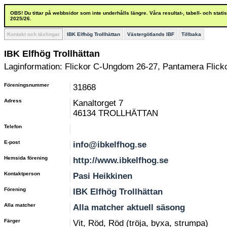
OBS! Du tittar på webbsidor som inte underhålls längre. Våra resultat-, tabell- och stat
2025/26.
Kontakt och tävlingar
IBK Elfhög Trollhättan
Västergötlands IBF
Tillbaka
IBK Elfhög Trollhättan
Laginformation: Flickor C-Ungdom 26-27, Pantamera Flick
Föreningsnummer
31868
Adress
Kanaltorget 7
46134 TROLLHÄTTAN
Telefon
E-post
info@ibkelfhog.se
Hemsida förening
http://www.ibkelfhog.se
Kontaktperson
Pasi Heikkinen
Förening
IBK Elfhög Trollhättan
Alla matcher
Alla matcher aktuell säsong
Färger
Vit, Röd, Röd (tröja, byxa, strumpa)