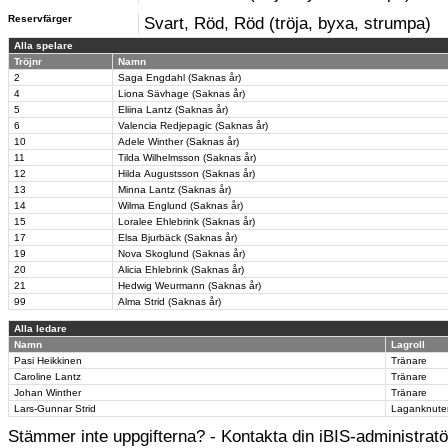
Reservfärger
Svart, Röd, Röd (tröja, byxa, strumpa)
Alla spelare
Tröjnr
Namn
2
Saga Engdahl (Saknas år)
4
Liona Sävhage (Saknas år)
5
Eliina Lantz (Saknas år)
6
Valencia Redjepagic (Saknas år)
10
Adele Winther (Saknas år)
11
Tilda Wilhelmsson (Saknas år)
12
Hilda Augustsson (Saknas år)
13
Minna Lantz (Saknas år)
14
Wilma Englund (Saknas år)
15
Loralee Ehlebrink (Saknas år)
17
Elsa Bjurbäck (Saknas år)
19
Nova Skoglund (Saknas år)
20
Alicia Ehlebrink (Saknas år)
21
Hedwig Weurmann (Saknas år)
99
Alma Strid (Saknas år)
Alla ledare
Namn
Lagroll
Pasi Heikkinen
Tränare
Caroline Lantz
Tränare
Johan Winther
Tränare
Lars-Gunnar Strid
Laganknute
Stämmer inte uppgifterna? - Kontakta din iBIS-administratör