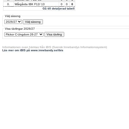
0.
Wårgårda IBK F12/ 13
0
0
0
Gå till detaljerad tabell
Välj säsong
Visa tävlingar 2026/27
Informationen ovan hämtas från iBIS (Svensk Innebandys Informationssystem)
Läs mer om iBIS på www.innebandy.se/ibis