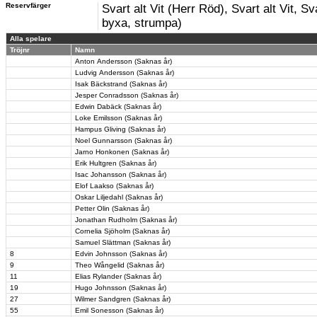
Reservfärger
Svart alt Vit (Herr Röd), Svart alt Vit, Sva
byxa, strumpa)
Alla spelare
Tröjnr
Namn
Anton Andersson (Saknas år)
Ludvig Andersson (Saknas år)
Isak Bäckstrand (Saknas år)
Jesper Conradsson (Saknas år)
Edwin Dabäck (Saknas år)
Loke Emilsson (Saknas år)
Hampus Gliving (Saknas år)
Noel Gunnarsson (Saknas år)
Jarno Honkonen (Saknas år)
Erik Hultgren (Saknas år)
Isac Johansson (Saknas år)
Elof Laakso (Saknas år)
Oskar Liljedahl (Saknas år)
Petter Olin (Saknas år)
Jonathan Rudholm (Saknas år)
Cornelia Sjöholm (Saknas år)
Samuel Slättman (Saknas år)
8
Edvin Johnsson (Saknas år)
9
Theo Wångelid (Saknas år)
11
Elias Rylander (Saknas år)
19
Hugo Johnsson (Saknas år)
27
Wilmer Sandgren (Saknas år)
55
Emil Sonesson (Saknas år)