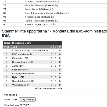
77
Ludwig Jandersson (Saknas år)
78
Emil Ask Persson (Saknas år)
79
Isak Liljedahl (Saknas år)
87
Isac Johannesson-Jonsson (Saknas år)
95
Fredrik Rosen (Saknas år)
98
Jakob Pettersson (Saknas år)
99
Oliver Catonius (Saknas år)
Stämmer inte uppgifterna? - Kontakta din iBIS-administratör
iBIS
.
Herrar Division 4 Östra
Plac.
Lag
S
D
P
0.
Craftstadens IBK Oskarshamn B
0
0
0
0.
FBC Karlskrona B
0
0
0
0.
Gantesbo IBK
0
0
0
0.
Hovmantorps GOIF
0
0
0
0.
Jämjö IBK
0
0
0
0.
Lessebo GoIF
0
0
0
0.
Ljungbyholms GOIF
0
0
0
0.
Nybro IBK
0
0
0
0.
Sandbäckshults IBK
0
0
0
0.
Väckelsångs IK
0
0
0
Gå till detaljerad tabell
Välj säsong
Visa tävlingar 2026/27