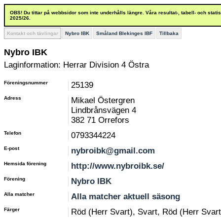
OBS! Du tittar på webbsidor som inte underhålls längre. Våra resultat-, tabell- och stat
2025/26.
Kontakt och tävlingar
Nybro IBK
Småland Blekinges IBF
Tillbaka
Nybro IBK
Laginformation: Herrar Division 4 Östra
Föreningsnummer
25139
Adress
Mikael Östergren
Lindbrånsvägen 4
382 71 Orrefors
Telefon
0793344224
E-post
nybroibk@gmail.com
Hemsida förening
http://www.nybroibk.se/
Förening
Nybro IBK
Alla matcher
Alla matcher aktuell säsong
Färger
Röd (Herr Svart), Svart, Röd (Herr Svart