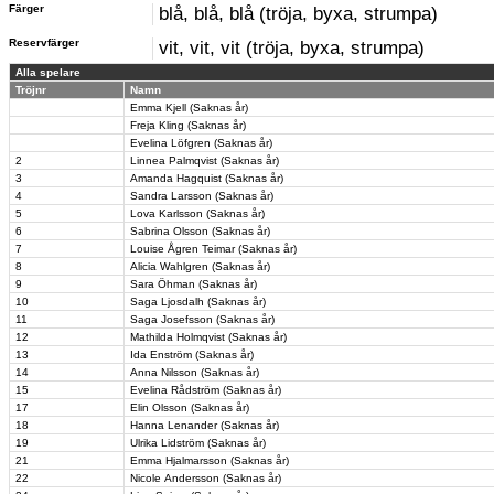
Färger
blå, blå, blå (tröja, byxa, strumpa)
Reservfärger
vit, vit, vit (tröja, byxa, strumpa)
Alla spelare
Tröjnr
Namn
Emma Kjell (Saknas år)
Freja Kling (Saknas år)
Evelina Löfgren (Saknas år)
2
Linnea Palmqvist (Saknas år)
3
Amanda Hagquist (Saknas år)
4
Sandra Larsson (Saknas år)
5
Lova Karlsson (Saknas år)
6
Sabrina Olsson (Saknas år)
7
Louise Ågren Teimar (Saknas år)
8
Alicia Wahlgren (Saknas år)
9
Sara Öhman (Saknas år)
10
Saga Ljosdalh (Saknas år)
11
Saga Josefsson (Saknas år)
12
Mathilda Holmqvist (Saknas år)
13
Ida Enström (Saknas år)
14
Anna Nilsson (Saknas år)
15
Evelina Rådström (Saknas år)
17
Elin Olsson (Saknas år)
18
Hanna Lenander (Saknas år)
19
Ulrika Lidström (Saknas år)
21
Emma Hjalmarsson (Saknas år)
22
Nicole Andersson (Saknas år)