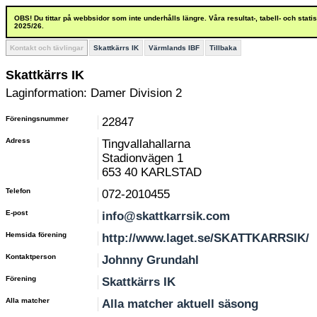
OBS! Du tittar på webbsidor som inte underhålls längre. Våra resultat-, tabell- och stat
2025/26.
Kontakt och tävlingar
Skattkärrs IK
Värmlands IBF
Tillbaka
Skattkärrs IK
Laginformation: Damer Division 2
Föreningsnummer
22847
Adress
Tingvallahallarna
Stadionvägen 1
653 40 KARLSTAD
Telefon
072-2010455
E-post
info@skattkarrsik.com
Hemsida förening
http://www.laget.se/SKATTKARRSIK/
Kontaktperson
Johnny Grundahl
Förening
Skattkärrs IK
Alla matcher
Alla matcher aktuell säsong