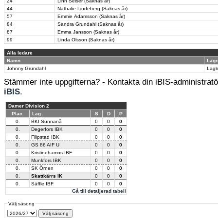
24
Linn Seiser (Saknas år)
44
Nathalie Lindeberg (Saknas år)
57
Emmie Adamsson (Saknas år)
84
Sandra Grundahl (Saknas år)
87
Emma Jansson (Saknas år)
99
Linda Olsson (Saknas år)
Alla ledare
Namn
Lagr
Johnny Grundahl
Lagl
Stämmer inte uppgifterna? - Kontakta din iBIS-administratör
iBIS
.
Damer Division 2
Plac.
Lag
S
D
P
0.
BKI Sunnanå
0
0
0
0.
Degerfors IBK
0
0
0
0.
Filipstad IBK
0
0
0
0.
GS 86 AIF U
0
0
0
0.
Kristinehamns IBF
0
0
0
0.
Munkfors IBK
0
0
0
0.
SK Örnen
0
0
0
0.
Skattkärrs IK
0
0
0
0.
Säffle IBF
0
0
0
Gå till detaljerad tabell
Välj säsong