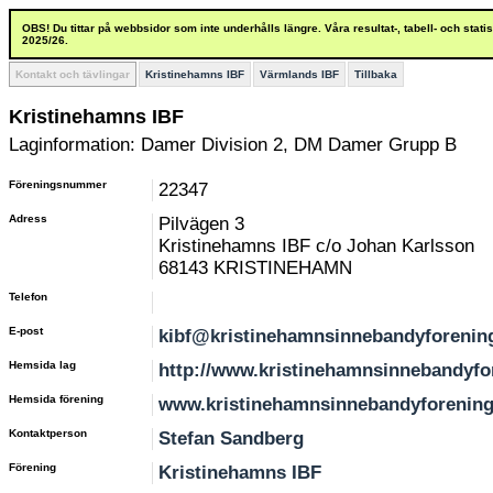
OBS! Du tittar på webbsidor som inte underhålls längre. Våra resultat-, tabell- och stat
2025/26.
Kontakt och tävlingar
Kristinehamns IBF
Värmlands IBF
Tillbaka
Kristinehamns IBF
Laginformation: Damer Division 2, DM Damer Grupp B
Föreningsnummer
22347
Adress
Pilvägen 3
Kristinehamns IBF c/o Johan Karlsson
68143 KRISTINEHAMN
Telefon
E-post
kibf@kristinehamnsinnebandyforenin
Hemsida lag
http://www.kristinehamnsinnebandyfor
Hemsida förening
www.kristinehamnsinnebandyforening
Kontaktperson
Stefan Sandberg
Förening
Kristinehamns IBF