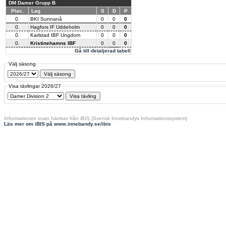
DM Damer Grupp B
Plac.
Lag
S
D
P
0.
BKI Sunnanå
0
0
0
0.
Hagfors IF Uddeholm
0
0
0
0.
Karlstad IBF Ungdom
0
0
0
0.
Kristinehamns IBF
0
0
0
Gå till detaljerad tabell
Välj säsong
Visa tävlingar 2026/27
Informationen ovan hämtas från iBIS (Svensk Innebandys Informationssystem)
Läs mer om iBIS på www.innebandy.se/ibis