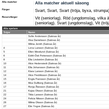
Alla matcher
Alla matcher aktuell säsong
Färger
Svart, Svart, Svart (tröja, byxa, strumpa
Reservfärger
Vit (seniorlag). Röd (ungdomslag, vilka 
(seniorlag). Svart (ungdomslag), Vit (trö
Alla spelare
Tröjnr
Namn
Sofie Andersson (Saknas år)
Alva Danielsson (Saknas år)
Wilma Jemth (Saknas år)
4
Lena Larsson (Saknas år)
5
Ellen Westlund (Saknas år)
6
Edith-Ósk Pettersson (Saknas år)
8
Ella Lindström (Saknas år)
10
Alice Hedenstedt (Saknas år)
11
Ella Johansson (Saknas år)
12
Klara Larsson (Saknas år)
14
Alice Fredriksson (Saknas år)
15
Engla Fransson (Saknas år)
16
Moa Gullberg (Saknas år)
17
Ronja Åkesson (Saknas år)
21
Kajsa Olsson (Saknas år)
22
Tilda Larsson (Saknas år)
24
Felicia Nilsson (Saknas år)
26
Wilma Olsson (Saknas år)
27
Elin Yngve (Saknas år)