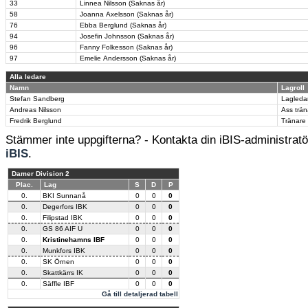
33
Linnea Nilsson (Saknas år)
58
Joanna Axelsson (Saknas år)
76
Ebba Berglund (Saknas år)
94
Josefin Johnsson (Saknas år)
96
Fanny Folkesson (Saknas år)
97
Emelie Andersson (Saknas år)
Alla ledare
Namn
Lagroll
Stefan Sandberg
Lagleda
Andreas Nilsson
Ass trän
Fredrik Berglund
Tränare
Stämmer inte uppgifterna? - Kontakta din iBIS-administratör
iBIS
.
Damer Division 2
Plac.
Lag
S
D
P
0.
BKI Sunnanå
0
0
0
0.
Degerfors IBK
0
0
0
0.
Filipstad IBK
0
0
0
0.
GS 86 AIF U
0
0
0
0.
Kristinehamns IBF
0
0
0
0.
Munkfors IBK
0
0
0
0.
SK Örnen
0
0
0
0.
Skattkärrs IK
0
0
0
0.
Säffle IBF
0
0
0
Gå till detaljerad tabell