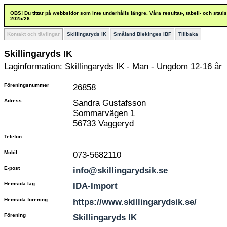
OBS! Du tittar på webbsidor som inte underhålls längre. Våra resultat-, tabell- och stat
2025/26.
Kontakt och tävlingar
Skillingaryds IK
Småland Blekinges IBF
Tillbaka
Skillingaryds IK
Laginformation: Skillingaryds IK - Man - Ungdom 12-16 år
Föreningsnummer
26858
Adress
Sandra Gustafsson
Sommarvägen 1
56733 Vaggeryd
Telefon
Mobil
073-5682110
E-post
info@skillingarydsik.se
Hemsida lag
IDA-Import
Hemsida förening
https://www.skillingarydsik.se/
Förening
Skillingaryds IK