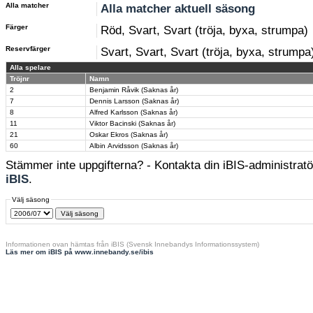
Alla matcher
Alla matcher aktuell säsong
Färger
Röd, Svart, Svart (tröja, byxa, strumpa)
Reservfärger
Svart, Svart, Svart (tröja, byxa, strumpa
Alla spelare
Tröjnr
Namn
2
Benjamin Råvik (Saknas år)
7
Dennis Larsson (Saknas år)
8
Alfred Karlsson (Saknas år)
11
Viktor Bacinski (Saknas år)
21
Oskar Ekros (Saknas år)
60
Albin Arvidsson (Saknas år)
Stämmer inte uppgifterna? - Kontakta din iBIS-administratör
iBIS
.
Välj säsong
Informationen ovan hämtas från iBIS (Svensk Innebandys Informationssystem)
Läs mer om iBIS på www.innebandy.se/ibis