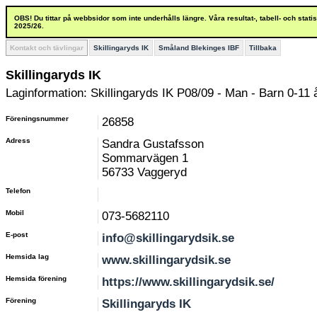
OBS! Du tittar på webbsidor som inte underhålls längre. Våra resultat-, tabell- och stat
2025/26.
Kontakt och tävlingar
Skillingaryds IK
Småland Blekinges IBF
Tillbaka
Skillingaryds IK
Laginformation: Skillingaryds IK P08/09 - Man - Barn 0-11 
Föreningsnummer
26858
Adress
Sandra Gustafsson
Sommarvägen 1
56733 Vaggeryd
Telefon
Mobil
073-5682110
E-post
info@skillingarydsik.se
Hemsida lag
www.skillingarydsik.se
Hemsida förening
https://www.skillingarydsik.se/
Förening
Skillingaryds IK