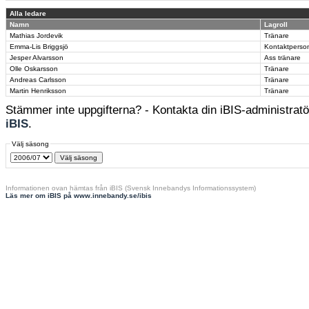
Alla ledare
Namn
Lagroll
Mathias Jordevik
Tränare
Emma-Lis Briggsjö
Kontaktperso
Jesper Alvarsson
Ass tränare
Olle Oskarsson
Tränare
Andreas Carlsson
Tränare
Martin Henriksson
Tränare
Stämmer inte uppgifterna? - Kontakta din iBIS-administratör
iBIS
.
Välj säsong
Informationen ovan hämtas från iBIS (Svensk Innebandys Informationssystem)
Läs mer om iBIS på www.innebandy.se/ibis