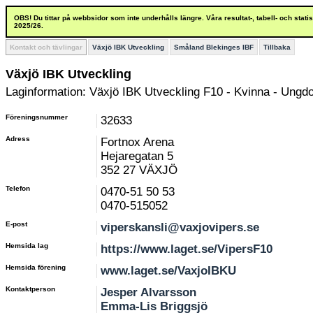
OBS! Du tittar på webbsidor som inte underhålls längre. Våra resultat-, tabell- och stat
2025/26.
Kontakt och tävlingar
Växjö IBK Utveckling
Småland Blekinges IBF
Tillbaka
Växjö IBK Utveckling
Laginformation: Växjö IBK Utveckling F10 - Kvinna - Ungd
Föreningsnummer
32633
Adress
Fortnox Arena
Hejaregatan 5
352 27 VÄXJÖ
Telefon
0470-51 50 53
0470-515052
E-post
viperskansli@vaxjovipers.se
Hemsida lag
https://www.laget.se/VipersF10
Hemsida förening
www.laget.se/VaxjoIBKU
Kontaktperson
Jesper Alvarsson
Emma-Lis Briggsjö