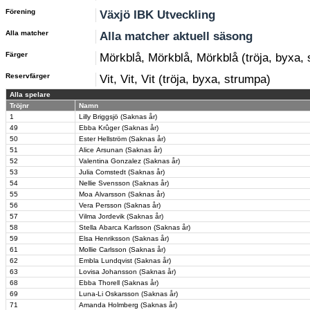
Förening
Växjö IBK Utveckling
Alla matcher
Alla matcher aktuell säsong
Färger
Mörkblå, Mörkblå, Mörkblå (tröja, byxa,
Reservfärger
Vit, Vit, Vit (tröja, byxa, strumpa)
Alla spelare
Tröjnr
Namn
1
Lilly Briggsjö (Saknas år)
49
Ebba Krûger (Saknas år)
50
Ester Hellström (Saknas år)
51
Alice Arsunan (Saknas år)
52
Valentina Gonzalez (Saknas år)
53
Julia Comstedt (Saknas år)
54
Nellie Svensson (Saknas år)
55
Moa Alvarsson (Saknas år)
56
Vera Persson (Saknas år)
57
Vilma Jordevik (Saknas år)
58
Stella Abarca Karlsson (Saknas år)
59
Elsa Henriksson (Saknas år)
61
Mollie Carlsson (Saknas år)
62
Embla Lundqvist (Saknas år)
63
Lovisa Johansson (Saknas år)
68
Ebba Thorell (Saknas år)
69
Luna-Li Oskarsson (Saknas år)
71
Amanda Holmberg (Saknas år)