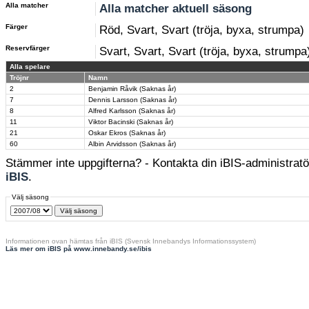
Alla matcher
Alla matcher aktuell säsong
Färger
Röd, Svart, Svart (tröja, byxa, strumpa)
Reservfärger
Svart, Svart, Svart (tröja, byxa, strumpa
Alla spelare
Tröjnr
Namn
2
Benjamin Råvik (Saknas år)
7
Dennis Larsson (Saknas år)
8
Alfred Karlsson (Saknas år)
11
Viktor Bacinski (Saknas år)
21
Oskar Ekros (Saknas år)
60
Albin Arvidsson (Saknas år)
Stämmer inte uppgifterna? - Kontakta din iBIS-administratör
iBIS
.
Välj säsong
Informationen ovan hämtas från iBIS (Svensk Innebandys Informationssystem)
Läs mer om iBIS på www.innebandy.se/ibis