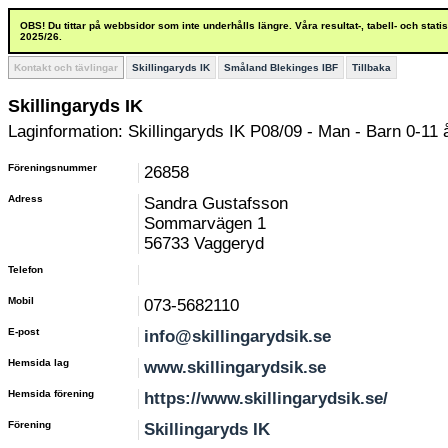
OBS! Du tittar på webbsidor som inte underhålls längre. Våra resultat-, tabell- och stat
2025/26.
Kontakt och tävlingar
Skillingaryds IK
Småland Blekinges IBF
Tillbaka
Skillingaryds IK
Laginformation: Skillingaryds IK P08/09 - Man - Barn 0-11 
Föreningsnummer
26858
Adress
Sandra Gustafsson
Sommarvägen 1
56733 Vaggeryd
Telefon
Mobil
073-5682110
E-post
info@skillingarydsik.se
Hemsida lag
www.skillingarydsik.se
Hemsida förening
https://www.skillingarydsik.se/
Förening
Skillingaryds IK