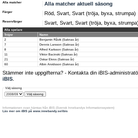
Alla matcher
Alla matcher aktuell säsong
Färger
Röd, Svart, Svart (tröja, byxa, strumpa)
Reservfärger
Svart, Svart, Svart (tröja, byxa, strumpa
Alla spelare
Tröjnr
Namn
2
Benjamin Råvik (Saknas år)
7
Dennis Larsson (Saknas år)
8
Alfred Karlsson (Saknas år)
11
Viktor Bacinski (Saknas år)
21
Oskar Ekros (Saknas år)
60
Albin Arvidsson (Saknas år)
Stämmer inte uppgifterna? - Kontakta din iBIS-administratör
iBIS
.
Välj säsong
Informationen ovan hämtas från iBIS (Svensk Innebandys Informationssystem)
Läs mer om iBIS på www.innebandy.se/ibis