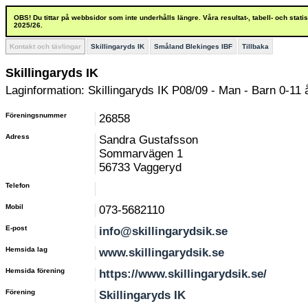
OBS! Du tittar på webbsidor som inte underhålls längre. Våra resultat-, tabell- och stat
2025/26.
Kontakt och tävlingar
Skillingaryds IK
Småland Blekinges IBF
Tillbaka
Skillingaryds IK
Laginformation: Skillingaryds IK P08/09 - Man - Barn 0-11 
Föreningsnummer
26858
Adress
Sandra Gustafsson
Sommarvägen 1
56733 Vaggeryd
Telefon
Mobil
073-5682110
E-post
info@skillingarydsik.se
Hemsida lag
www.skillingarydsik.se
Hemsida förening
https://www.skillingarydsik.se/
Förening
Skillingaryds IK