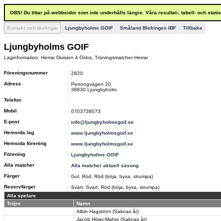
OBS! Du tittar på webbsidor som inte underhålls längre. Våra resultat-, tabell- och stat
Kontakt och tävlingar
Ljungbyholms GOIF
Småland Blekinges IBF
Tillbaka
Ljungbyholms GOIF
Laginformation: Herrar Division 4 Östra, Träningsmatcher Herrar
Föreningsnummer
2820
Adress
Perrongvägen 20
38830 Ljungbyholm
Telefon
Mobil
0703738073
E-post
info@ljungbyholmsgoif.se
Hemsida lag
www.ljungbyholmsgoif.se
Hemsida förening
www.ljungbyholmsgoif.se
Förening
Ljungbyholms GOIF
Alla matcher
Alla matcher aktuell säsong
Färger
Gul, Röd, Röd (tröja, byxa, strumpa)
Reservfärger
Svart, Svart, Röd (tröja, byxa, strumpa)
Alla spelare
Tröjnr
Namn
Albin Hagström (Saknas år)
Jacob Höjer-Mahrs (Saknas år)