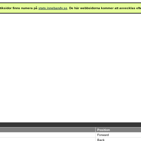
istiksidor finns numera på
stats.innebandy.se
. De här webbsidorna kommer att avvecklas eft
Position
Forward
Back