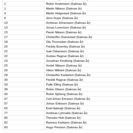
1
Robin Andersson (Saknas år)
1
Martin Nilsson (Saknas år)
4
Martin Helgestad (Saknas år)
6
Jens Gupe (Saknas år)
10
Andreas Johansson (Saknas år)
13
Jonas Lorentzon (Saknas år)
15
Pierré Nilsson (Saknas år)
17
Christoffer Granestad (Saknas år)
18
Ola Thornsäter (Saknas år)
20
Freddy Burenby (Saknas år)
22
Isak Oskarsson (Saknas år)
22
Gustav Ragnar (Saknas år)
23
Jonathan Kindberg (Saknas år)
25
André Nilsson (Saknas år)
26
Viktor Wilmert (Saknas år)
29
Christoffer Karlström (Saknas år)
30
Fredrik Ragnar (Saknas år)
33
Palle Elling (Saknas år)
39
Robin Olsson (Saknas år)
40
Robin Sjöberg (Saknas år)
47
Carl-Johan Ericsson (Saknas år)
57
Johan Eriksson (Saknas år)
65
Emil Hakesjö (Saknas år)
77
Andreas Lyhnakis (Saknas år)
90
Theodor Hult (Saknas år)
92
Rasmus Karlsson (Saknas år)
93
Hugo Persson (Saknas år)