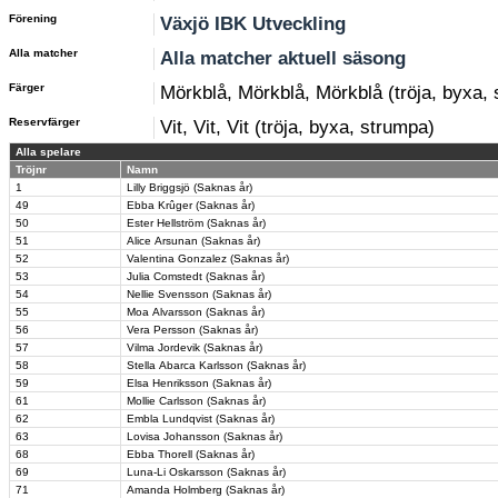
Förening
Växjö IBK Utveckling
Alla matcher
Alla matcher aktuell säsong
Färger
Mörkblå, Mörkblå, Mörkblå (tröja, byxa,
Reservfärger
Vit, Vit, Vit (tröja, byxa, strumpa)
Alla spelare
Tröjnr
Namn
1
Lilly Briggsjö (Saknas år)
49
Ebba Krûger (Saknas år)
50
Ester Hellström (Saknas år)
51
Alice Arsunan (Saknas år)
52
Valentina Gonzalez (Saknas år)
53
Julia Comstedt (Saknas år)
54
Nellie Svensson (Saknas år)
55
Moa Alvarsson (Saknas år)
56
Vera Persson (Saknas år)
57
Vilma Jordevik (Saknas år)
58
Stella Abarca Karlsson (Saknas år)
59
Elsa Henriksson (Saknas år)
61
Mollie Carlsson (Saknas år)
62
Embla Lundqvist (Saknas år)
63
Lovisa Johansson (Saknas år)
68
Ebba Thorell (Saknas år)
69
Luna-Li Oskarsson (Saknas år)
71
Amanda Holmberg (Saknas år)