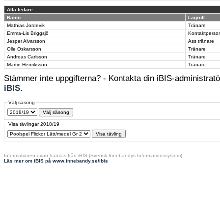
Alla ledare
Namn
Lagroll
Mathias Jordevik
Tränare
Emma-Lis Briggsjö
Kontaktperso
Jesper Alvarsson
Ass tränare
Olle Oskarsson
Tränare
Andreas Carlsson
Tränare
Martin Henriksson
Tränare
Stämmer inte uppgifterna? - Kontakta din iBIS-administratör
iBIS
.
Välj säsong
Visa tävlingar 2018/19
Informationen ovan hämtas från iBIS (Svensk Innebandys Informationssystem)
Läs mer om iBIS på www.innebandy.se/ibis