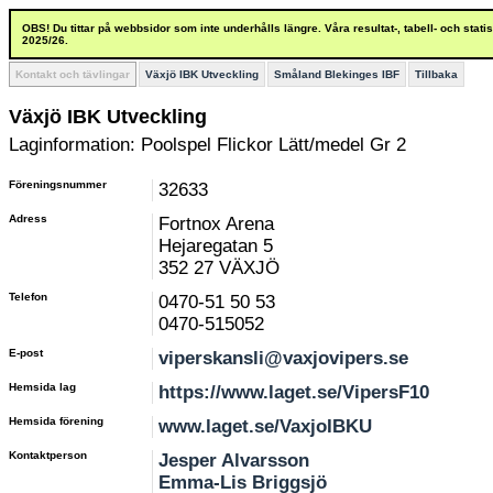
OBS! Du tittar på webbsidor som inte underhålls längre. Våra resultat-, tabell- och stat
2025/26.
Kontakt och tävlingar
Växjö IBK Utveckling
Småland Blekinges IBF
Tillbaka
Växjö IBK Utveckling
Laginformation: Poolspel Flickor Lätt/medel Gr 2
Föreningsnummer
32633
Adress
Fortnox Arena
Hejaregatan 5
352 27 VÄXJÖ
Telefon
0470-51 50 53
0470-515052
E-post
viperskansli@vaxjovipers.se
Hemsida lag
https://www.laget.se/VipersF10
Hemsida förening
www.laget.se/VaxjoIBKU
Kontaktperson
Jesper Alvarsson
Emma-Lis Briggsjö