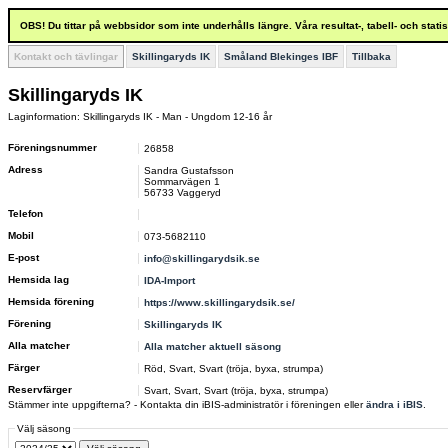
OBS! Du tittar på webbsidor som inte underhålls längre. Våra resultat-, tabell- och stat
Kontakt och tävlingar
Skillingaryds IK
Småland Blekinges IBF
Tillbaka
Skillingaryds IK
Laginformation: Skillingaryds IK - Man - Ungdom 12-16 år
Föreningsnummer
26858
Adress
Sandra Gustafsson
Sommarvägen 1
56733 Vaggeryd
Telefon
Mobil
073-5682110
E-post
info@skillingarydsik.se
Hemsida lag
IDA-Import
Hemsida förening
https://www.skillingarydsik.se/
Förening
Skillingaryds IK
Alla matcher
Alla matcher aktuell säsong
Färger
Röd, Svart, Svart (tröja, byxa, strumpa)
Reservfärger
Svart, Svart, Svart (tröja, byxa, strumpa)
Stämmer inte uppgifterna? - Kontakta din iBIS-administratör i föreningen eller
ändra i iBIS
.
Välj säsong