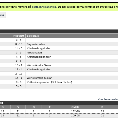
istiksidor finns numera på
stats.innebandy.se
. De här webbsidorna kommer att avvecklas eft
baka
Resultat
Spelplats
3 - 5
0 - 10
Fagerstahallen
14 - 5
Kristiansborgshallen
3 - 5
Nibblehallen
4 - 6
Kristiansborgshallen
2 - 6
16 - 1
Wenströmska Skolan
17 - 4
Kristiansborgshallen
2 - 17
14 - 1
Wenströmska Skolan
3 - 5
Pettersbergsskolan (S:T Ilian Skolan)
5 - 5
Visa hemma-/bo
alt
S
V
O
F
GM-IM
D
14
11
1
2
132-49
83
14
11
1
2
109-58
51