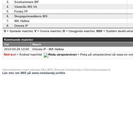
3.
Surahammars IBF
4.
Västerås IBS Vit
5.
Forsby FF
6.
Skogsgymnastikens IBS
7.
IBK Hallsta
8.
Orresta IF
S
= Spelade matcher,
V
= Vunna matcher,
O
= Oavgjorda matcher,
SDV
= Sudden death-vinst
Kommande matcher
Tid
Match
2010-03-28
13:00
Orresta IF - IBK Hallsta
Röd text
= Ändrad matchtid
= Peka på utropstecknet så visas en no
Informationen ovan hämtas från iBIS (Svensk Innebandys Informationssystem)
Läs mer om iBIS på www.innebandy.se/ibis