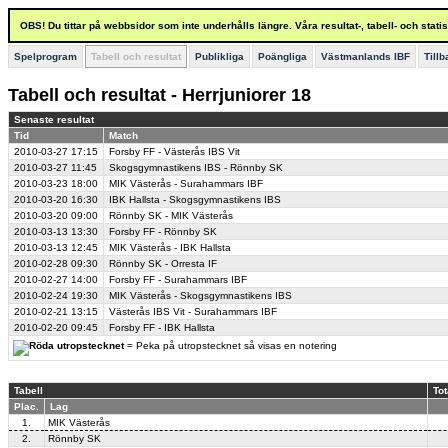
OBS! Du tittar på webbsidor som inte underhålls längre. Våra resultat-, tabell- och stat
Spelprogram
Tabell och resultat
Publikliga
Poängliga
Västmanlands IBF
Till
Tabell och resultat - Herrjuniorer 18
Senaste resultat
Tid
Match
2010-03-27
17:15
Forsby FF - Västerås IBS Vit
2010-03-27
11:45
Skogsgymnastikens IBS - Rönnby SK
2010-03-23
18:00
MIK Västerås - Surahammars IBF
2010-03-20
16:30
IBK Hallsta - Skogsgymnastikens IBS
2010-03-20
09:00
Rönnby SK - MIK Västerås
2010-03-13
13:30
Forsby FF - Rönnby SK
2010-03-13
12:45
MIK Västerås - IBK Hallsta
2010-02-28
09:30
Rönnby SK - Orresta IF
2010-02-27
14:00
Forsby FF - Surahammars IBF
2010-02-24
19:30
MIK Västerås - Skogsgymnastikens IBS
2010-02-21
13:15
Västerås IBS Vit - Surahammars IBF
2010-02-20
09:45
Forsby FF - IBK Hallsta
= Peka på utropstecknet så visas en notering
Tabell
Tot
Plac.
Lag
1.
MIK Västerås
2.
Rönnby SK