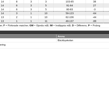
14
8
3
3
103-65
38
14
6
3
5
91-64
27
14
6
3
5
80-83
-3
14
3
1
10
59-123
-64
13
2
1
10
62-106
-44
13
1
1
11
49-137
-88
er,
F
= Förlorade matcher,
GM
= Gjorda mål,
IM
= Insläppta mål,
D
= Differens,
P
= Poäng
Arena
Bäckbyskolan
tering