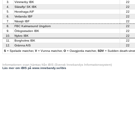
3.
Vimmerby IBK
22
4.
Slätafly/ SK IBK
22
5.
Hovshaga AIF
22
6.
Vetlanda IBF
22
7.
Nässjö IBF
22
8.
FBC Kalmarsund Ungdom
22
9.
Örlogsstaden IBK
22
10.
Nybro IBK
22
11.
Borgholms IBK
22
12.
Gränna AIS
22
S
= Spelade matcher,
V
= Vunna matcher,
O
= Oavgjorda matcher,
SDV
= Sudden death-vinst
Informationen ovan hämtas från iBIS (Svensk Innebandys Informationssystem)
Läs mer om iBIS på www.innebandy.se/ibis