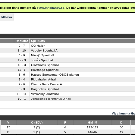
istiksidor finns numera på
stats.innebandy.se
. De här webbsidorna kommer att avvecklas eft
Tillbaka
Resultat
Spelplats
9 - 7
OG-Hallen
3 - 10
Vedeby Sporthall A
6 - 9
Nässjö Sporthall
12 - 3
Torsås Sporthall
13 - 3
Olofströms Sporthall
11 - 1
Hovshaga Sporthall
3 - 6
Hasses Sportcenter OBOS-planen
1 - 4
Ribbahallen A-hall
2 - 6
Ölands Bank Center A
5 - 3
Borgholms Sporthall
13 - 11
Vimmerby Idrottshall
10 - 1
Jönköpings Idrottshus D-hall
Visa hemma-/bo
V
O (SDV)
F
GM-IM
D
15
3 (2)
4
172-122
50
15
2 (1)
5
146-97
49