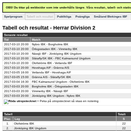
OBS! Du tittar på webbsidor som inte underhålls längre. Våra resultat-, tabell- och stat
Spelprogram
Tabell och resultat
Publikliga
Poängliga
Småland Blekinges IBF
Tabell och resultat - Herrar Division 2
Senaste resultat
Tid
Match
2017-03-10
20:00
Nybro IBK - Borgholms IBK
2017-03-10
20:00
Örlogsstaden IBK - Vimmerby IBK
2017-03-10
20:00
Nässjö IBF - Jönköping IBK Ungdom
2017-03-10
20:00
Slätafly/SK IBK - FBC Kalmarsund Ungdom
2017-03-10
20:00
Olofströms IBK - Vetlanda IBF
2017-03-10
20:00
Hovshaga AIF - Gränna AIS
2017-03-05
16:00
Vetlanda IBF - Hovshaga AIF
2017-03-05
15:00
Gränna AIS - Slätafly/SK IBK
2017-03-04
16:30
FBC Kalmarsund Ungdom - Olofströms IBK
2017-03-03
20:00
Borgholms IBK - Örlogsstaden IBK
2017-03-03
20:00
Vimmerby IBK - Nässjö IBF
2017-03-03
20:00
Jönköping IBK Ungdom - Nybro IBK
= Peka på utropstecknet så visas en notering
Tabell
Totalt
Plac.
Lag
S
1.
Olofströms IBK
22
2.
Jönköping IBK Ungdom
22