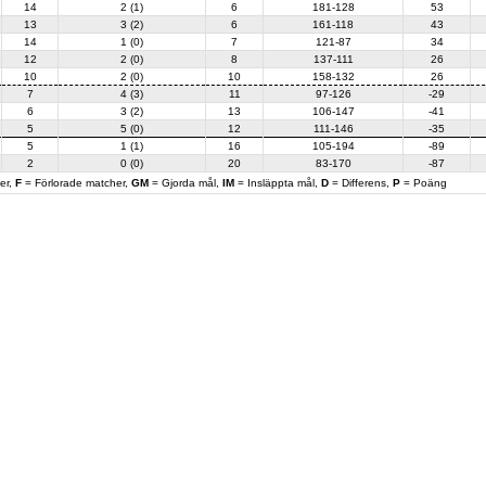
14
2 (1)
6
181-128
53
13
3 (2)
6
161-118
43
14
1 (0)
7
121-87
34
12
2 (0)
8
137-111
26
10
2 (0)
10
158-132
26
7
4 (3)
11
97-126
-29
6
3 (2)
13
106-147
-41
5
5 (0)
12
111-146
-35
5
1 (1)
16
105-194
-89
2
0 (0)
20
83-170
-87
er,
F
= Förlorade matcher,
GM
= Gjorda mål,
IM
= Insläppta mål,
D
= Differens,
P
= Poäng