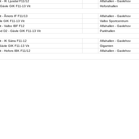
 - IK Ljusdal F11/12
Alfahallen - Gavlehov
 Gävle GIK F11-13 Vit
Hoforshallen
t - Åmots IF F11/13
Alfahallen - Gavlehov
le GIK F11-13 Vit
Valbo Sportcentrum
t - Valbo IBF F12
Alfahallen - Gavlehov
Röd D2 - Gävle GIK F11-13 Vit
Parkhallen
t - IK Sätra F11-12
Alfahallen - Gavlehov
Gävle GIK F11-13 Vit
Giganten
t - Hofors IBK F11/12
Alfahallen - Gavlehov