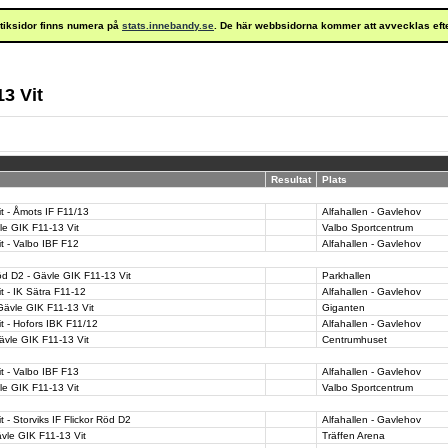
istiksidor finns numera på
stats.innebandy.se
. De här webbsidorna kommer att avvecklas eft
3 Vit
Resultat
Plats
t - Åmots IF F11/13
Alfahallen - Gavlehov
le GIK F11-13 Vit
Valbo Sportcentrum
t - Valbo IBF F12
Alfahallen - Gavlehov
Röd D2 - Gävle GIK F11-13 Vit
Parkhallen
t - IK Sätra F11-12
Alfahallen - Gavlehov
Gävle GIK F11-13 Vit
Giganten
t - Hofors IBK F11/12
Alfahallen - Gavlehov
ävle GIK F11-13 Vit
Centrumhuset
t - Valbo IBF F13
Alfahallen - Gavlehov
le GIK F11-13 Vit
Valbo Sportcentrum
 - Storviks IF Flickor Röd D2
Alfahallen - Gavlehov
ävle GIK F11-13 Vit
Träffen Arena