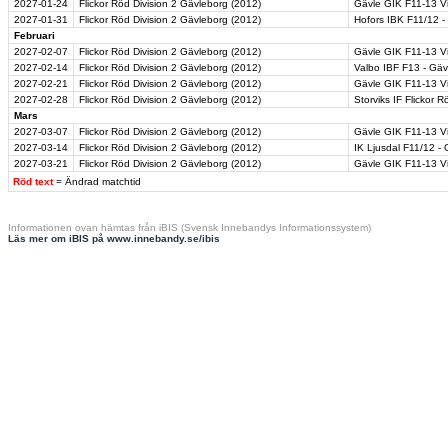
2027-01-24
Flickor Röd Division 2 Gävleborg (2012)
Gävle GIK F11-13 Vit
2027-01-31
Flickor Röd Division 2 Gävleborg (2012)
Hofors IBK F11/12 -
Februari
2027-02-07
Flickor Röd Division 2 Gävleborg (2012)
Gävle GIK F11-13 Vi
2027-02-14
Flickor Röd Division 2 Gävleborg (2012)
Valbo IBF F13 - Gäv
2027-02-21
Flickor Röd Division 2 Gävleborg (2012)
Gävle GIK F11-13 Vi
2027-02-28
Flickor Röd Division 2 Gävleborg (2012)
Storviks IF Flickor 
Mars
2027-03-07
Flickor Röd Division 2 Gävleborg (2012)
Gävle GIK F11-13 Vi
2027-03-14
Flickor Röd Division 2 Gävleborg (2012)
IK Ljusdal F11/12 - 
2027-03-21
Flickor Röd Division 2 Gävleborg (2012)
Gävle GIK F11-13 Vi
Röd text
= Ändrad matchtid
Informationen ovan hämtas från iBIS (Svensk Innebandys Informationssystem)
Läs mer om iBIS på www.innebandy.se/ibis