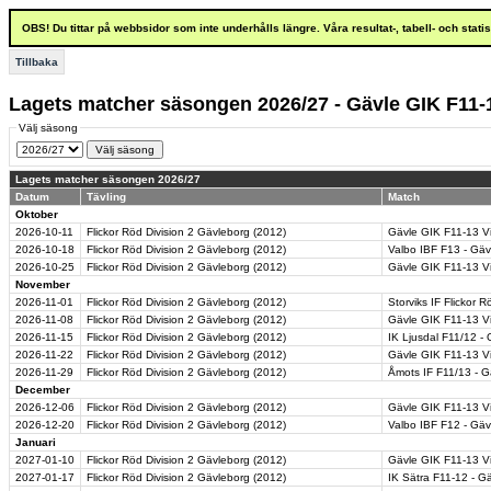
OBS! Du tittar på webbsidor som inte underhålls längre. Våra resultat-, tabell- och stat
Tillbaka
Lagets matcher säsongen 2026/27 - Gävle GIK F11-1
Välj säsong
Lagets matcher säsongen 2026/27
Datum
Tävling
Match
Oktober
2026-10-11
Flickor Röd Division 2 Gävleborg (2012)
Gävle GIK F11-13 Vi
2026-10-18
Flickor Röd Division 2 Gävleborg (2012)
Valbo IBF F13 - Gäv
2026-10-25
Flickor Röd Division 2 Gävleborg (2012)
Gävle GIK F11-13 Vi
November
2026-11-01
Flickor Röd Division 2 Gävleborg (2012)
Storviks IF Flickor 
2026-11-08
Flickor Röd Division 2 Gävleborg (2012)
Gävle GIK F11-13 Vi
2026-11-15
Flickor Röd Division 2 Gävleborg (2012)
IK Ljusdal F11/12 - 
2026-11-22
Flickor Röd Division 2 Gävleborg (2012)
Gävle GIK F11-13 Vi
2026-11-29
Flickor Röd Division 2 Gävleborg (2012)
Åmots IF F11/13 - G
December
2026-12-06
Flickor Röd Division 2 Gävleborg (2012)
Gävle GIK F11-13 Vi
2026-12-20
Flickor Röd Division 2 Gävleborg (2012)
Valbo IBF F12 - Gäv
Januari
2027-01-10
Flickor Röd Division 2 Gävleborg (2012)
Gävle GIK F11-13 Vit
2027-01-17
Flickor Röd Division 2 Gävleborg (2012)
IK Sätra F11-12 - G