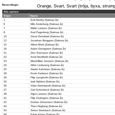
Reservfärger
Orange, Svart, Svart (tröja, byxa, strum
Alla spelare
Tröjnr
Namn
1
Emil Norrby (Saknas år)
6
Milo Anderberg (Saknas år)
7
Malte Larsson (Saknas år)
8
Axel Fagerberg (Saknas år)
10
Oscar Grönblad (Saknas år)
12
Jonathan Berggren (Saknas år)
15
Albert Brink (Saknas år)
16
Adam Georgsson (Saknas år)
21
Zion Svensson (Saknas år)
22
Arvid Nordfeldt (Saknas år)
23
Maximillian Jonsson (Saknas år)
24
Albin Linderang (Saknas år)
25
Aladin Kahriman (Saknas år)
28
Kevin Karlsson (Saknas år)
29
Filip Ljungholm (Saknas år)
32
Isak Nyblom (Saknas år)
36
Vidar Steinwandt (Saknas år)
37
Carl Schönbeck (Saknas år)
39
Algot Larsson (Saknas år)
41
Filip Cedergren (Saknas år)
42
Gustav Johansson (Saknas år)
43
Theo Högberg (Saknas år)
54
Simon Steinbach (Saknas år)
69
Edvin König (Saknas år)