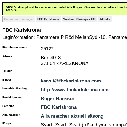
OBS! Du tittar på webbsidor som inte underhålls längre. Våra resultat-, tabell- och stat
2025/26.
Kontakt och tävlingar
FBC Karlskrona
Småland Blekinges IBF
Tillbaka
FBC Karlskrona
Laginformation: Pantamera P Röd MellanSyd -10, Pantame
Föreningsnummer
25122
Adress
Box 4013
371 04 KARLSKRONA
Telefon
E-post
kansli@fbckarlskrona.com
Hemsida förening
http://www.fbckarlskrona.com
Kontaktperson
Roger Hansson
Förening
FBC Karlskrona
Alla matcher
Alla matcher aktuell säsong
Färger
Svart, Svart, Svart (tröja, byxa, strumpa