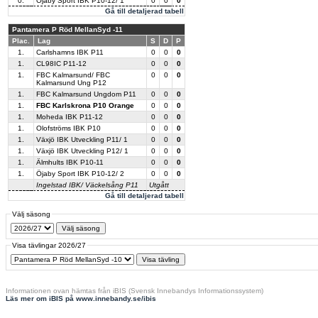
0.
Öjaby Sport IBK P10-12/ 1
0
0
0
Gå till detaljerad tabell
Pantamera P Röd MellanSyd -11
Plac.
Lag
S
D
P
1.
Carlshamns IBK P11
0
0
0
1.
CL98IC P11-12
0
0
0
1.
FBC Kalmarsund/ FBC
0
0
0
Kalmarsund Ung P12
1.
FBC Kalmarsund Ungdom P11
0
0
0
1.
FBC Karlskrona P10 Orange
0
0
0
1.
Moheda IBK P11-12
0
0
0
1.
Olofströms IBK P10
0
0
0
1.
Växjö IBK Utveckling P11/ 1
0
0
0
1.
Växjö IBK Utveckling P12/ 1
0
0
0
1.
Älmhults IBK P10-11
0
0
0
1.
Öjaby Sport IBK P10-12/ 2
0
0
0
Ingelstad IBK/ Väckelsång P11
Utgått
Gå till detaljerad tabell
Välj säsong
Visa tävlingar 2026/27
Informationen ovan hämtas från iBIS (Svensk Innebandys Informationssystem)
Läs mer om iBIS på www.innebandy.se/ibis