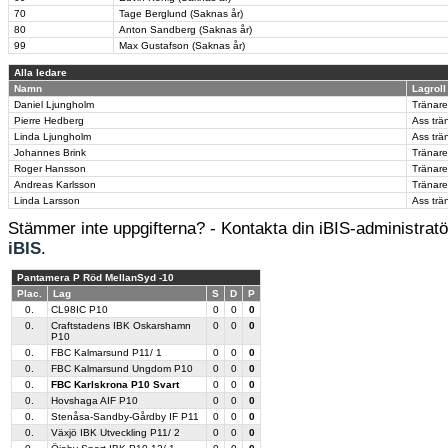
70
Tage Berglund (Saknas år)
80
Anton Sandberg (Saknas år)
99
Max Gustafson (Saknas år)
Alla ledare
Namn
Lagroll
Daniel Ljungholm
Tränare
Pierre Hedberg
Ass trä
Linda Ljungholm
Ass trä
Johannes Brink
Tränare
Roger Hansson
Tränare
Andreas Karlsson
Tränare
Linda Larsson
Ass trä
Stämmer inte uppgifterna? - Kontakta din iBIS-administratör
iBIS
.
Pantamera P Röd MellanSyd -10
Plac.
Lag
S
D
P
0.
CL98IC P10
0
0
0
0.
Craftstadens IBK Oskarshamn
0
0
0
P10
0.
FBC Kalmarsund P11/ 1
0
0
0
0.
FBC Kalmarsund Ungdom P10
0
0
0
0.
FBC Karlskrona P10 Svart
0
0
0
0.
Hovshaga AIF P10
0
0
0
0.
Stenåsa-Sandby-Gårdby IF P11
0
0
0
0.
Växjö IBK Utveckling P11/ 2
0
0
0