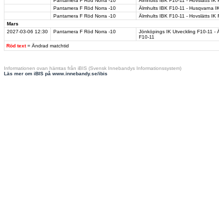
Pantamera F Röd Norra -10
Älmhults IBK F10-11 - Hovslätts IK
Pantamera F Röd Norra -10
Älmhults IBK F10-11 - Husqvarna I
Pantamera F Röd Norra -10
Älmhults IBK F10-11 - Hovslätts IK 
Mars
2027-03-06
12:30
Pantamera F Röd Norra -10
Jönköpings IK Utveckling F10-11 - 
F10-11
Röd text
= Ändrad matchtid
Informationen ovan hämtas från iBIS (Svensk Innebandys Informationssystem)
Läs mer om iBIS på www.innebandy.se/ibis