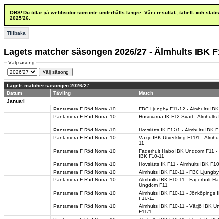
OBS! Du tittar på webbsidor som inte underhålls längre. Våra resultat-, tabell- och stat
2025/26.
Tillbaka
Lagets matcher säsongen 2026/27 - Älmhults IBK F
Välj säsong
Lagets matcher säsongen 2026/27
Datum
Tävling
Match
Januari
Pantamera F Röd Norra -10
FBC Ljungby F11-12 - Älmhults IBK
Pantamera F Röd Norra -10
Husqvarna IK F12 Svart - Älmhults
Pantamera F Röd Norra -10
Hovslätts IK F12/1 - Älmhults IBK 
Pantamera F Röd Norra -10
Växjö IBK Utveckling F11/1 - Älmhu
11
Pantamera F Röd Norra -10
Fagerhult Habo IBK Ungdom F11 - 
IBK F10-11
Pantamera F Röd Norra -10
Hovslätts IK F11 - Älmhults IBK F10
Pantamera F Röd Norra -10
Älmhults IBK F10-11 - FBC Ljungby
Pantamera F Röd Norra -10
Älmhults IBK F10-11 - Fagerhult H
Ungdom F11
Pantamera F Röd Norra -10
Älmhults IBK F10-11 - Jönköpings I
F10-11
Pantamera F Röd Norra -10
Älmhults IBK F10-11 - Växjö IBK Ut
F11/1