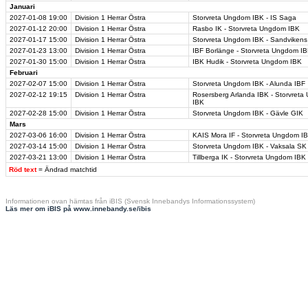
Januari
2027-01-08
19:00
Division 1 Herrar Östra
Storvreta Ungdom IBK - IS Saga
2027-01-12
20:00
Division 1 Herrar Östra
Rasbo IK - Storvreta Ungdom IBK
2027-01-17
15:00
Division 1 Herrar Östra
Storvreta Ungdom IBK - Sandvikens
2027-01-23
13:00
Division 1 Herrar Östra
IBF Borlänge - Storvreta Ungdom I
2027-01-30
15:00
Division 1 Herrar Östra
IBK Hudik - Storvreta Ungdom IBK
Februari
2027-02-07
15:00
Division 1 Herrar Östra
Storvreta Ungdom IBK - Alunda IBF
2027-02-12
19:15
Division 1 Herrar Östra
Rosersberg Arlanda IBK - Storvret
IBK
2027-02-28
15:00
Division 1 Herrar Östra
Storvreta Ungdom IBK - Gävle GIK
Mars
2027-03-06
16:00
Division 1 Herrar Östra
KAIS Mora IF - Storvreta Ungdom I
2027-03-14
15:00
Division 1 Herrar Östra
Storvreta Ungdom IBK - Vaksala SK
2027-03-21
13:00
Division 1 Herrar Östra
Tillberga IK - Storvreta Ungdom IBK
Röd text
= Ändrad matchtid
Informationen ovan hämtas från iBIS (Svensk Innebandys Informationssystem)
Läs mer om iBIS på www.innebandy.se/ibis