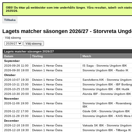
OBS! Du tittar på webbsidor som inte underhålls längre. Våra resultat-, tabell- och stat
2025/26.
Tillbaka
Lagets matcher säsongen 2026/27 - Storvreta Ung
Välj säsong
Lagets matcher säsongen 2026/27
Datum
Tävling
Match
September
2026-09-26
11:00
Division 1 Herrar Östra
IS Saga - Storvreta Ungdom IBK
2026-09-30
19:00
Division 1 Herrar Östra
Storvreta Ungdom IBK - Rasbo IK
Oktober
2026-10-07
19:30
Division 1 Herrar Östra
Sandvikens AIK - Storvreta Ungdom
2026-10-11
15:00
Division 1 Herrar Östra
Storvreta Ungdom IBK - IBF Borlän
2026-10-25
15:00
Division 1 Herrar Östra
Storvreta Ungdom IBK - IBK Hudik
2026-10-30
20:00
Division 1 Herrar Östra
Alunda IBF - Storvreta Ungdom IBK
November
2026-11-06
19:00
Division 1 Herrar Östra
Storvreta Ungdom IBK - Rosersberg
IBK
2026-11-22
17:00
Division 1 Herrar Östra
Gävle GIK - Storvreta Ungdom IBK
2026-11-28
15:00
Division 1 Herrar Östra
Storvreta Ungdom IBK - KAIS Mora 
December
2026-12-16
19:00
Division 1 Herrar Östra
Vaksala SK IBK - Storvreta Ungdom
2026-12-18
19:30
Division 1 Herrar Östra
Storvreta Ungdom IBK - Tillberga IK