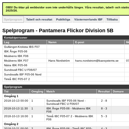
OBS! Du tittar på webbsidor som inte underhålls längre. Våra resultat-, tabell- och stat
2025/26.
Spelprogram
Tabell och resultat
Publikliga
Västernorrlands IBF
Tillbaka
Spelprogram - Pantamera Flickor Division 5B
Kontaktpersoner
Lag
Namn
E-post
M
Gullänget-Kroksta IBS F07
IBK Ånge F05-06
Moälvens IBK F06
Moälvens IBK F07
Hans Nordström
hans.nordstrom@baesystems.se
0
Nätra IBK F05-06
Sundsvall FBC U F06/07
Sundsvalls IBF F05-06 Nord
Timrå IBC F05-07 2
Spelprogram
Tid
Omgång
Match
Resultat
Domare
Omgång 1
2018-10-13
00:00
1
Sundsvalls IBF F05-06 Nord -
2 - 8
Sundsvall FBC U F06/07
2018-10-13
11:30
1
IBK Ånge F05-06 - Moälvens IBK
8 - 3
F06
2018-10-13
16:00
1
Timrå IBC F05-07 2 - Moälvens IBK
5 - 3
F06
Omgång 2
2018-10-21
00:00
2
IBK Ånge F05-06 - Timrå IBC F05-
4 - 3