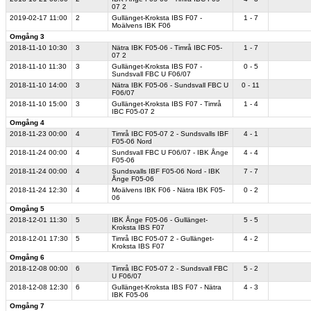
07 2
2019-02-17
11:00
2
Gullänget-Kroksta IBS F07 -
1 - 7
Moälvens IBK F06
Omgång 3
2018-11-10
10:30
3
Nätra IBK F05-06 - Timrå IBC F05-
1 - 7
07 2
2018-11-10
11:30
3
Gullänget-Kroksta IBS F07 -
0 - 5
Sundsvall FBC U F06/07
2018-11-10
14:00
3
Nätra IBK F05-06 - Sundsvall FBC U
0 - 11
F06/07
2018-11-10
15:00
3
Gullänget-Kroksta IBS F07 - Timrå
1 - 4
IBC F05-07 2
Omgång 4
2018-11-23
00:00
4
Timrå IBC F05-07 2 - Sundsvalls IBF
4 - 1
F05-06 Nord
2018-11-24
00:00
4
Sundsvall FBC U F06/07 - IBK Ånge
4 - 4
F05-06
2018-11-24
00:00
4
Sundsvalls IBF F05-06 Nord - IBK
7 - 7
Ånge F05-06
2018-11-24
12:30
4
Moälvens IBK F06 - Nätra IBK F05-
0 - 2
06
Omgång 5
2018-12-01
11:30
5
IBK Ånge F05-06 - Gullänget-
5 - 5
Kroksta IBS F07
2018-12-01
17:30
5
Timrå IBC F05-07 2 - Gullänget-
4 - 2
Kroksta IBS F07
Omgång 6
2018-12-08
00:00
6
Timrå IBC F05-07 2 - Sundsvall FBC
5 - 2
U F06/07
2018-12-08
12:30
6
Gullänget-Kroksta IBS F07 - Nätra
4 - 3
IBK F05-06
Omgång 7