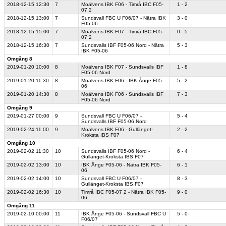
2018-12-15
12:30
7
Moälvens IBK F06 - Timrå IBC F05-
1 - 2
07 2
2018-12-15
13:00
7
Sundsvall FBC U F06/07 - Nätra IBK
3 - 0
F05-06
2018-12-15
15:00
7
Moälvens IBK F07 - Timrå IBC F05-
0 - 5
07 2
2018-12-15
16:30
7
Sundsvalls IBF F05-06 Nord - Nätra
5 - 3
IBK F05-06
Omgång 8
2019-01-20
10:00
8
Moälvens IBK F07 - Sundsvalls IBF
1 - 8
F05-06 Nord
2019-01-20
11:30
8
Moälvens IBK F06 - IBK Ånge F05-
5 - 2
06
2019-01-20
14:30
8
Moälvens IBK F06 - Sundsvalls IBF
7 - 3
F05-06 Nord
Omgång 9
2019-01-27
00:00
9
Sundsvall FBC U F06/07 -
5 - 4
Sundsvalls IBF F05-06 Nord
2019-02-24
11:00
9
Moälvens IBK F06 - Gullänget-
2 - 2
Kroksta IBS F07
Omgång 10
2019-02-02
11:30
10
Sundsvalls IBF F05-06 Nord -
6 - 4
Gullänget-Kroksta IBS F07
2019-02-02
13:00
10
IBK Ånge F05-06 - Nätra IBK F05-
6 - 1
06
2019-02-02
14:00
10
Sundsvall FBC U F06/07 -
8 - 3
Gullänget-Kroksta IBS F07
2019-02-02
16:30
10
Timrå IBC F05-07 2 - Nätra IBK F05-
9 - 0
06
Omgång 11
2019-02-10
00:00
11
IBK Ånge F05-06 - Sundsvall FBC U
5 - 0
F06/07