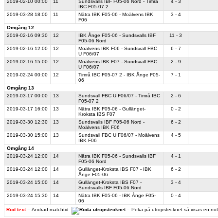
2019-02-10
00:00
11
Sundsvalls IBF F05-06 Nord - Timrå
4 - 3
IBC F05-07 2
2019-03-28
18:00
11
Nätra IBK F05-06 - Moälvens IBK
3 - 4
F06
Omgång 12
2019-02-16
09:30
12
IBK Ånge F05-06 - Sundsvalls IBF
11 - 3
F05-06 Nord
2019-02-16
12:00
12
Moälvens IBK F06 - Sundsvall FBC
6 - 7
U F06/07
2019-02-16
15:00
12
Moälvens IBK F07 - Sundsvall FBC
2 - 9
U F06/07
2019-02-24
00:00
12
Timrå IBC F05-07 2 - IBK Ånge F05-
7 - 1
06
Omgång 13
2019-03-17
00:00
13
Sundsvall FBC U F06/07 - Timrå IBC
2 - 6
F05-07 2
2019-03-17
16:00
13
Nätra IBK F05-06 - Gullänget-
0 - 2
Kroksta IBS F07
2019-03-30
12:30
13
Sundsvalls IBF F05-06 Nord -
6 - 2
Moälvens IBK F06
2019-03-30
15:00
13
Sundsvall FBC U F06/07 - Moälvens
4 - 5
IBK F06
Omgång 14
2019-03-24
12:00
14
Nätra IBK F05-06 - Sundsvalls IBF
4 - 1
F05-06 Nord
2019-03-24
12:00
14
Gullänget-Kroksta IBS F07 - IBK
6 - 2
Ånge F05-06
2019-03-24
15:00
14
Gullänget-Kroksta IBS F07 -
3 - 4
Sundsvalls IBF F05-06 Nord
2019-03-24
15:30
14
Nätra IBK F05-06 - IBK Ånge F05-
0 - 4
06
Röd text
= Ändrad matchtid
= Peka på utropstecknet så visas en no